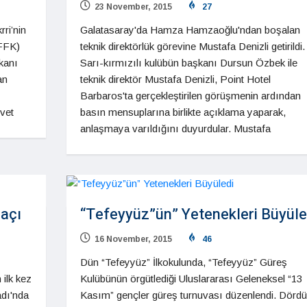
23 November, 2015
27
ri’nin
Galatasaray'da Hamza Hamzaoğlu'ndan boşalan
(FFK)
teknik direktörlük görevine Mustafa Denizli getirildi.
kanı
Sarı-kırmızılı kulübün başkanı Dursun Özbek ile
an
teknik direktör Mustafa Denizli, Point Hotel
Barbaros'ta gerçekleştirilen görüşmenin ardından
rvet
basın mensuplarına birlikte açıklama yaparak,
anlaşmaya varıldığını duyurdular. Mustafa
Maçı
“Tefeyyüz”ün” Yetenekleri Büyüle
16 November, 2015
46
Dün “Tefeyyüz” İlkokulunda, “Tefeyyüz” Güreş
 ilk kez
Kulübünün örgütlediği Uluslararası Geleneksel “13
adı'nda
Kasım” gençler güreş turnuvası düzenlendi. Dörd