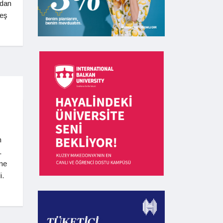
’dan
reş
n
.
me
i.