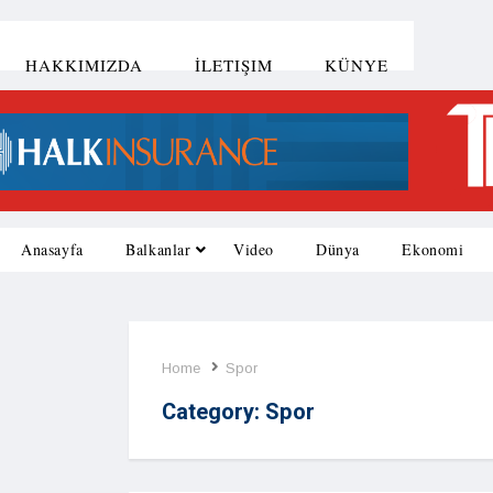
HAKKIMIZDA
İLETIŞIM
KÜNYE
Anasayfa
Balkanlar
Video
Dünya
Ekonomi
Home
Spor
Category:
Spor