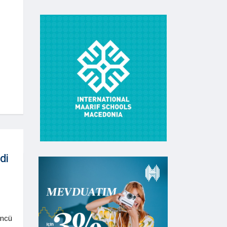
di
üncü