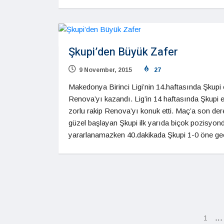
Şkupi’den Büyük Zafer
9 November, 2015
27
Makedonya Birinci Ligi’nin 14.haftasında Şkupi
Renova’yı kazandı. Lig’in 14 haftasında Şkupi 
zorlu rakip Renova’yı konuk etti. Maç’a son de
güzel başlayan Şkupi ilk yarıda biçok pozisyon
yararlanamazken 40.dakikada Şkupi 1-0 öne geçt
…
1