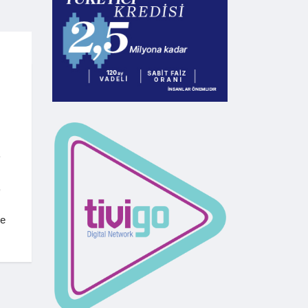
.
,
le