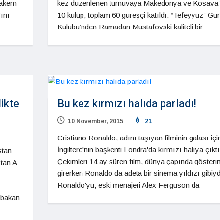
hakem
kez düzenlenen turnuvaya Makedonya ve Kosava
rını
10 kulüp, toplam 60 güreşçi katıldı. “Tefeyyüz” Gü
Kulübü’nden Ramadan Mustafovski kaliteli bir
ikte
Bu kez kırmızı halıda parladı!
10 November, 2015
21
Cristiano Ronaldo, adını taşıyan filminin galası içi
İngiltere'nin başkenti Londra'da kırmızı halıya çıktı
stan
Çekimleri 14 ay süren film, dünya çapında gösteri
stan A
girerken Ronaldo da adeta bir sinema yıldızı gibiyd
Ronaldo'yu, eski menajeri Alex Ferguson da
aşbakan