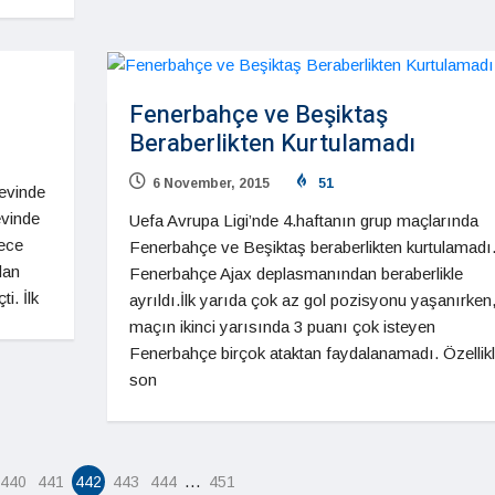
Fenerbahçe ve Beşiktaş
Beraberlikten Kurtulamadı
6 November, 2015
51
 evinde
evinde
Uefa Avrupa Ligi’nde 4.haftanın grup maçlarında
rece
Fenerbahçe ve Beşiktaş beraberlikten kurtulamadı
dan
Fenerbahçe Ajax deplasmanından beraberlikle
i. İlk
ayrıldı.İlk yarıda çok az gol pozisyonu yaşanırken
maçın ikinci yarısında 3 puanı çok isteyen
Fenerbahçe birçok ataktan faydalanamadı. Özellik
son
…
440
441
442
443
444
451