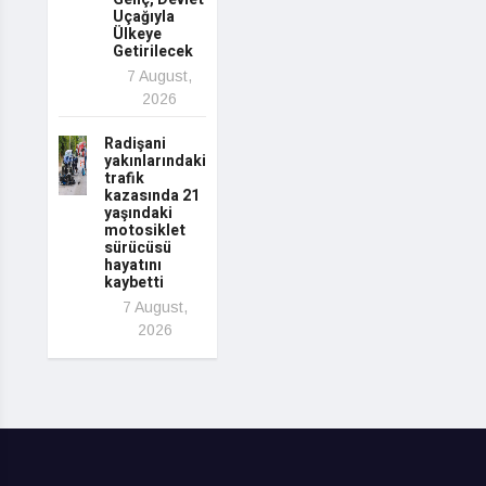
Uçağıyla
Ülkeye
Getirilecek
7 August,
2026
Radişani
yakınlarındaki
trafik
kazasında 21
yaşındaki
motosiklet
sürücüsü
hayatını
kaybetti
7 August,
2026