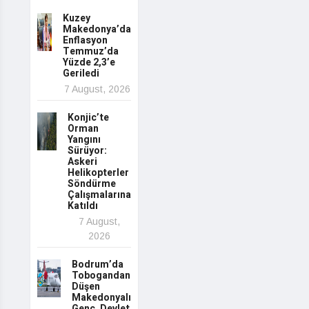
Kuzey
Makedonya’da
Enflasyon
Temmuz’da
Yüzde 2,3’e
Geriledi
7 August, 2026
Konjic’te
Orman
Yangını
Sürüyor:
Askeri
Helikopterler
Söndürme
Çalışmalarına
Katıldı
7 August,
2026
Bodrum’da
Tobogandan
Düşen
Makedonyalı
Genç, Devlet