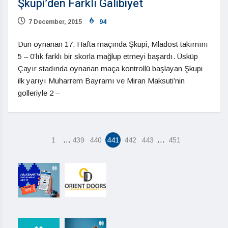
Şkupi’den Farklı Galibiyet
7 December, 2015
94
Dün oynanan 17. Hafta maçında Şkupi, Mladost takımını
5 – 0’lık farklı bir skorla mağlup etmeyi başardı. Üsküp
Çayır stadında oynanan maça kontrollü başlayan Şkupi
ilk yarıyı Muharrem Bayramı ve Miran Maksuti’nin
golleriyle 2 –
…
…
1
439
440
441
442
443
451