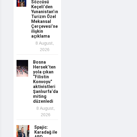
Sözcüsü
Keçeli’den
Yunanistan’ın
Turizm Özel
Mekansal
Çerçevesi’ne
ilişkin
açıklama
8 August,
2026
Bosna
Hersek’ten
yola çıkan
“Filistin
Konvoyu”
aktivistleri
Şanlıurfa’da
miting
düzenledi
8 August,
2026
Spajic:
Karadağ ile