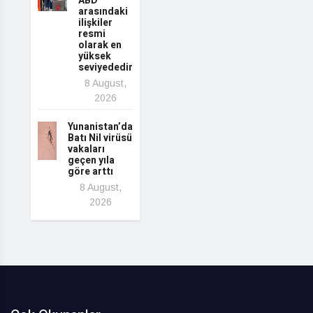
ABD
arasındaki
ilişkiler
resmi
olarak en
yüksek
seviyededir
8 August,
2026
Yunanistan’da
Batı Nil virüsü
vakaları
geçen yıla
göre arttı
8 August,
2026