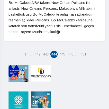
Bo McCalebb,NBA takımı New Orlean Pelicans ile
anlaştı. New Orleans Pelicans, Makedonya Milli takım
basketbolcusu Bo McCalebb ile anlaşma sağlandığını
resmen açıkladı.Pelicans, Bo McCalebb’i kadrosuna
katarak son transferini yaptı.Eski Fenerbahçeli, geçen
sezon Bayern Münih’te sakatlığı
…
…
1
442
443
444
445
446
451