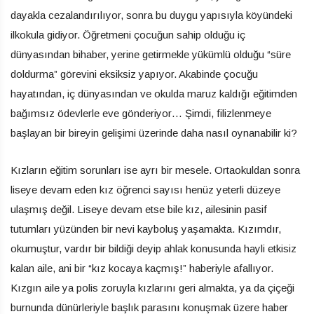
dayakla cezalandırılıyor, sonra bu duygu yapısıyla köyündeki
ilkokula gidiyor. Öğretmeni çocuğun sahip olduğu iç
dünyasından bihaber, yerine getirmekle yükümlü olduğu “süre
doldurma” görevini eksiksiz yapıyor. Akabinde çocuğu
hayatından, iç dünyasından ve okulda maruz kaldığı eğitimden
bağımsız ödevlerle eve gönderiyor… Şimdi, filizlenmeye
başlayan bir bireyin gelişimi üzerinde daha nasıl oynanabilir ki?
Kızların eğitim sorunları ise ayrı bir mesele. Ortaokuldan sonra
liseye devam eden kız öğrenci sayısı henüz yeterli düzeye
ulaşmış değil. Liseye devam etse bile kız, ailesinin pasif
tutumları yüzünden bir nevi kayboluş yaşamakta. Kızımdır,
okumuştur, vardır bir bildiği deyip ahlak konusunda hayli etkisiz
kalan aile, ani bir “kız kocaya kaçmış!” haberiyle afallıyor.
Kızgın aile ya polis zoruyla kızlarını geri almakta, ya da çiçeği
burnunda dünürleriyle başlık parasını konuşmak üzere haber