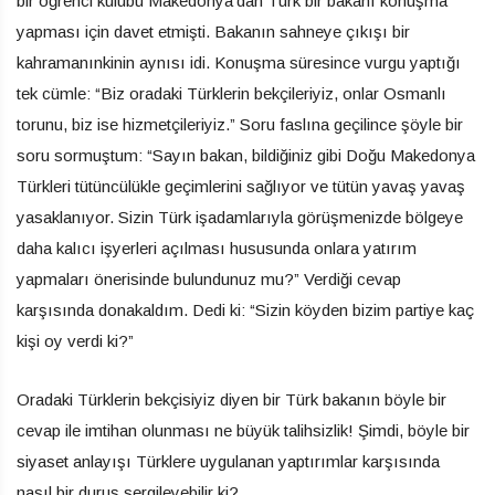
bir öğrenci kulübü Makedonya’dan Türk bir bakanı konuşma
yapması için davet etmişti. Bakanın sahneye çıkışı bir
kahramanınkinin aynısı idi. Konuşma süresince vurgu yaptığı
tek cümle: “Biz oradaki Türklerin bekçileriyiz, onlar Osmanlı
torunu, biz ise hizmetçileriyiz.” Soru faslına geçilince şöyle bir
soru sormuştum: “Sayın bakan, bildiğiniz gibi Doğu Makedonya
Türkleri tütüncülükle geçimlerini sağlıyor ve tütün yavaş yavaş
yasaklanıyor. Sizin Türk işadamlarıyla görüşmenizde bölgeye
daha kalıcı işyerleri açılması hususunda onlara yatırım
yapmaları önerisinde bulundunuz mu?” Verdiği cevap
karşısında donakaldım. Dedi ki: “Sizin köyden bizim partiye kaç
kişi oy verdi ki?”
Oradaki Türklerin bekçisiyiz diyen bir Türk bakanın böyle bir
cevap ile imtihan olunması ne büyük talihsizlik! Şimdi, böyle bir
siyaset anlayışı Türklere uygulanan yaptırımlar karşısında
nasıl bir duruş sergileyebilir ki?