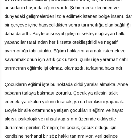
unsurların başında eğitim vardı. Şehir merkezlerinden ve
dünyadaki gelişmelerden izole edilmek istenen bölge insanı, dar
bir çerçeve içine hapsedildikten sonra tarımcılığa olan bağlılığı
daha da arttı. Böylece sosyal gelişimi sekteye uğrayan halk,
yabancılar tarafından her fırsatta ötekileştirildi ve negatif
ayrımcılığa tabi tutuldu. Eğitim haklarını aramak, istemek ve
savunmak onun için artık çok uzaktı, çünkü işe yaramaz cahil
tarımcının eğitimle işi olmaz, olamazdı, tarlasına baksındı.
Çocukların eğitimi işte bu noktada ciddi yaralar almakta. Anne-
babanın tarlaya bakması zorunlu. Çocuk ya ailesini taklit
edecek, ya okulun yolunu tutacak, ya da her ikisini yapacak.
Böyle bir aile ortamında yetişen çocukların eğitim ve hayat
algısı, psikolojik ve ruhsal yapısının üzerinde ciddiyetle
durulması gerekir. Örneğin; bir çocuk, çocuk olduğu için
kendisine herhangi bir söz hakkı tanınmıyor, yeri gelince