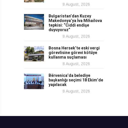
8 August, 2026
Bulgaristan’dan Kuzey
Makedonya’ya İva Mihailova
tepkisi: “Ciddi endişe
duyuyoruz”
8 August, 2026
Bosna Hersek’te eski vergi
görevlisine görevi kötüye
kullanma suçlaması
8 August, 2026
Bërvenica’da belediye
başkanlığı seçimi 18 Ekim’de
yapılacak
8 August, 2026