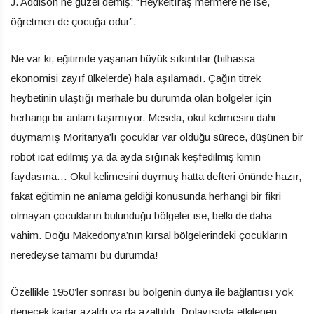
J. Addison ne güzel demiş: “Heykeltıraş mermere ne ise,
öğretmen de çocuğa odur”.
Ne var ki, eğitimde yaşanan büyük sıkıntılar (bilhassa
ekonomisi zayıf ülkelerde) hala aşılamadı. Çağın titrek
heybetinin ulaştığı merhale bu durumda olan bölgeler için
herhangi bir anlam taşımıyor. Mesela, okul kelimesini dahi
duymamış Moritanya’lı çocuklar var olduğu sürece, düşünen bir
robot icat edilmiş ya da ayda sığınak keşfedilmiş kimin
faydasına… Okul kelimesini duymuş hatta defteri önünde hazır,
fakat eğitimin ne anlama geldiği konusunda herhangi bir fikri
olmayan çocukların bulunduğu bölgeler ise, belki de daha
vahim. Doğu Makedonya’nın kırsal bölgelerindeki çocukların
neredeyse tamamı bu durumda!
Özellikle 1950’ler sonrası bu bölgenin dünya ile bağlantısı yok
denecek kadar azaldı ya da azaltıldı. Dolayısıyla etkilenen