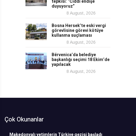
tepkisi: “Ciddi endişe
duyuyoruz”
8 August, 2026
Bosna Hersek’te eski vergi
görevlisine görevi kötüye
kullanma suçlaması
8 August, 2026
Bërvenica’da belediye
başkanlığı seçimi 18 Ekim’de
yapılacak
8 August, 2026
Çok Okunanlar
Makedonyalı yetimlerin Türkiye gezisi başladı