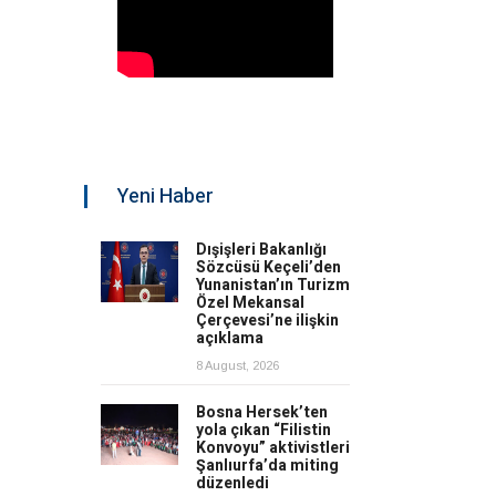
Yeni Haber
Dışişleri Bakanlığı
Sözcüsü Keçeli’den
Yunanistan’ın Turizm
Özel Mekansal
Çerçevesi’ne ilişkin
açıklama
8 August, 2026
Bosna Hersek’ten
yola çıkan “Filistin
Konvoyu” aktivistleri
Şanlıurfa’da miting
düzenledi