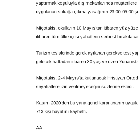
yaptırmak koşuluyla dış mekanlarında müşterilere 
uygulanan sokağa çıkma yasağının 23.00-05.00 şekl
Miçotakis, okulların 10 Mayıs’tan itibaren yüz yü
itibaren tüm ülke içi seyahatlerin serbest bırakılacağı
Turizm tesislerinde gerek aşılanan gerekse test yaptı
gelecek haftadan itibaren 30 yaş ve üzeri Yunanis
Miçotakis, 2-4 Mayıs’ta kutlanacak Hristiyan Ort
seyahatlere izin verilmeyeceğini sözlerine ekledi.
Kasım 2020’den bu yana genel karantinanın uygulan
713 kişi hayatını kaybetti.
AA