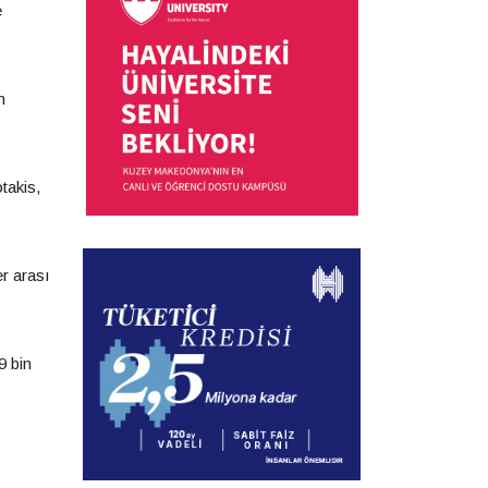
e
n
takis,
r arası
9 bin