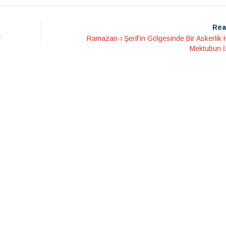
Rea
r
Ramazan-ı Şerif’in Gölgesinde Bir Askerlik 
Mektubun 