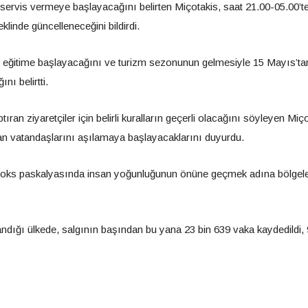
servis vermeye başlayacağını belirten Miçotakis, saat 21.00-05.00’t
inde güncelleneceğini bildirdi.
ze eğitime başlayacağını ve turizm sezonunun gelmesiyle 15 Mayıs’ta
nı belirtti.
ran ziyaretçiler için belirli kuralların geçerli olacağını söyleyen Miço
tan vatandaşlarını aşılamaya başlayacaklarını duyurdu.
odoks paskalyasında insan yoğunluğunun önüne geçmek adına bölgele
dığı ülkede, salgının başından bu yana 23 bin 639 vaka kaydedildi, 