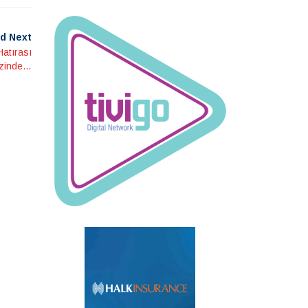
d Next
Hatırası
İzinde…