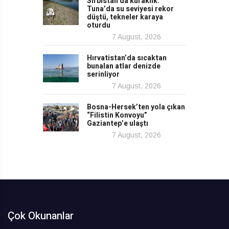
Sırbistan’da kuraklık:
Tuna’da su seviyesi rekor
düştü, tekneler karaya
oturdu
7 August, 2026
Hırvatistan’da sıcaktan
bunalan atlar denizde
serinliyor
7 August, 2026
Bosna-Hersek’ten yola çıkan
“Filistin Konvoyu”
Gaziantep’e ulaştı
7 August, 2026
Çok Okunanlar