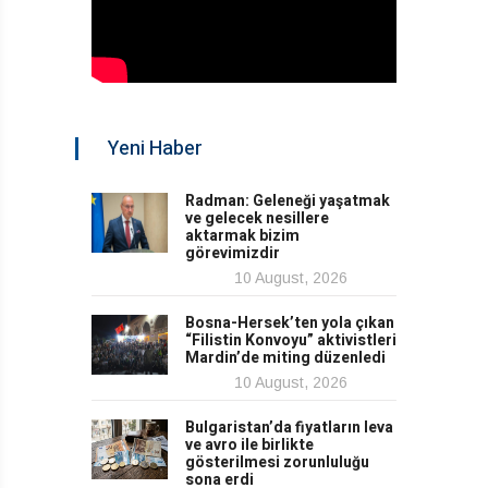
Yeni Haber
Radman: Geleneği yaşatmak
ve gelecek nesillere
aktarmak bizim
görevimizdir
10 August, 2026
Bosna-Hersek’ten yola çıkan
“Filistin Konvoyu” aktivistleri
Mardin’de miting düzenledi
10 August, 2026
Bulgaristan’da fiyatların leva
ve avro ile birlikte
gösterilmesi zorunluluğu
sona erdi