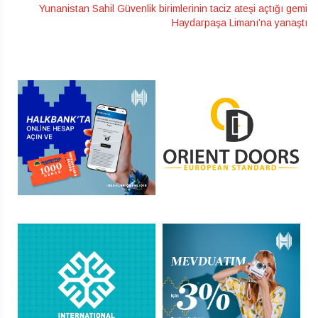
Yunanistan Sahil Güvenlik birimlerinin taciz ateşi açtığı gemi
Haydarpaşa Limanı’na yanaştı