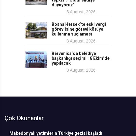
tepkisi: “Ciddi endişe
duyuyoruz”
8 August, 2026
Bosna Hersek’te eski vergi
görevlisine görevi kötüye
kullanma suçlaması
8 August, 2026
Bërvenica’da belediye
başkanlığı seçimi 18 Ekim’de
yapılacak
8 August, 2026
Çok Okunanlar
Makedonyalı yetimlerin Türkiye gezisi başladı