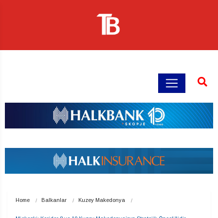
Home
Balkanlar
Kuzey Makedonya