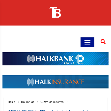
Home
Balkanlar
Kuzey Makedonya