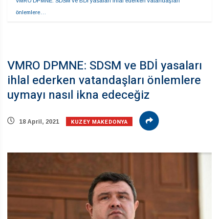
VMRO DPMNE: SDSM ve BDİ yasaları ihlal ederken vatandaşları 
önlemlere…
VMRO DPMNE: SDSM ve BDİ yasaları
ihlal ederken vatandaşları önlemlere
uymayı nasıl ikna edeceğiz
KUZEY MAKEDONYA
18 April, 2021