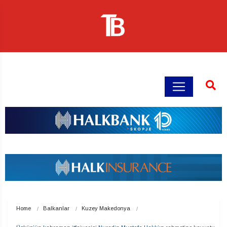
Home
Balkanlar
Kuzey Makedonya