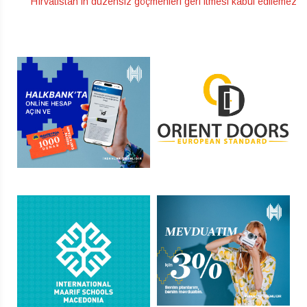
Hırvatistan’ın düzensiz göçmenleri geri itmesi kabul edilemez