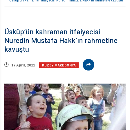
Üsküp’ün kahraman itfaiyecisi Nuredin Mustafa Hakk’ın rahmetine kavuştu
Üsküp’ün kahraman itfaiyecisi
Nuredin Mustafa Hakk’ın rahmetine
kavuştu
KUZEY MAKEDONYA
17 April, 2021