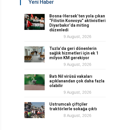
Yeni Haber
Bosna-Hersek’ten yola çıkan
“Filistin Konvoyu” aktivistleri
Diyarbakır’da miting
düzenledi
9 August, 2026
Tuzla’da geri dönenlerin
sağlık hizmetleri için ek 1
milyon KM gerekiyor
9 August, 2026
Batı Nil virüsü vakaları
açıklanandan çok daha fazla
olabilir
9 August, 2026
Ustrumcalı çiftçiler
traktörlerle sokağa çıktı
8 August, 2026