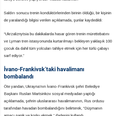
Saldırı sonucu trenin kondüktörlerinden birinin öldüğü, bir kişinin
de yaralandığı bilgisi verilen açıklamada, şunlar kaydedildi:
“Ukrzaliznytsia bu dakikalarda hasar gören trenin mürettebatını
ve Lyman tren istasyonunda kurtarılmayı bekleyen yaklaşık 100
çocuk da dahil tüm yolcuları tahliye etmek için her türlü çabayı
sarf ediyor.”
İvano-Frankivsk’taki havalimanı
bombalandı
Öte yandan, Ukrayna’nın İvano-Frankivsk şehri Belediye
Başkanı Ruslan Martsinkov sosyal medyadan yaptığı
açıklamada, şehrin uluslararası havalimanının, Rus ordusu
tarafından havadan bombalandığını belirterek, “Düşmanın
amacı panik ve korku ekmek.” ifadesini kullandı.