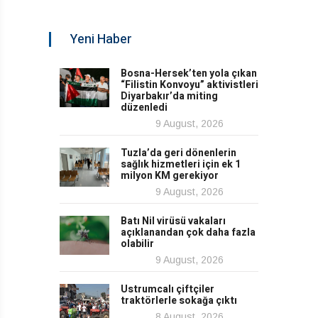
Yeni Haber
Bosna-Hersek’ten yola çıkan
“Filistin Konvoyu” aktivistleri
Diyarbakır’da miting
düzenledi
9 August, 2026
Tuzla’da geri dönenlerin
sağlık hizmetleri için ek 1
milyon KM gerekiyor
9 August, 2026
Batı Nil virüsü vakaları
açıklanandan çok daha fazla
olabilir
9 August, 2026
Ustrumcalı çiftçiler
traktörlerle sokağa çıktı
8 August, 2026