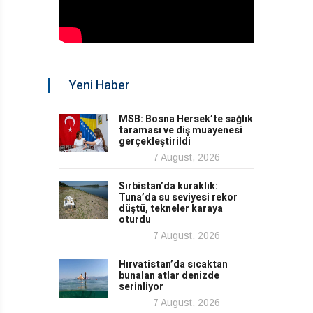
Yeni Haber
MSB: Bosna Hersek’te sağlık
taraması ve diş muayenesi
gerçekleştirildi
7 August, 2026
Sırbistan’da kuraklık:
Tuna’da su seviyesi rekor
düştü, tekneler karaya
oturdu
7 August, 2026
Hırvatistan’da sıcaktan
bunalan atlar denizde
serinliyor
7 August, 2026