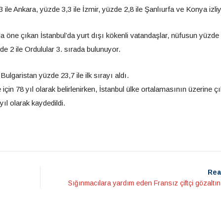
 ile Ankara, yüzde 3,3 ile İzmir, yüzde 2,8 ile Şanlıurfa ve Konya izliy
la öne çıkan İstanbul’da yurt dışı kökenli vatandaşlar, nüfusun yüzde 3
de 2 ile Ordulular 3. sırada bulunuyor.
ulgaristan yüzde 23,7 ile ilk sırayı aldı.
çin 78 yıl olarak belirlenirken, İstanbul ülke ortalamasının üzerine ç
ıl olarak kaydedildi.
Rea
Sığınmacılara yardım eden Fransız çiftçi gözaltın