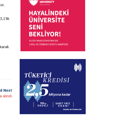
or.
,1’lik
ıkarak
d Next
a alındı