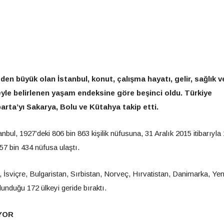
en büyük olan İstanbul, konut, çalışma hayatı, gelir, sağlık v
yle belirlenen yaşam endeksine göre beşinci oldu. Türkiye
parta’yı Sakarya, Bolu ve Kütahya takip etti.
nbul, 1927’deki 806 bin 863 kişilik nüfusuna, 31 Aralık 2015 itibarıyla
57 bin 434 nüfusa ulaştı.
, İsviçre, Bulgaristan, Sırbistan, Norveç, Hırvatistan, Danimarka, Yen
lunduğu 172 ülkeyi geride bıraktı.
IYOR