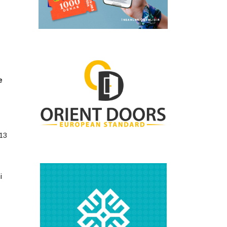
e
 13
i