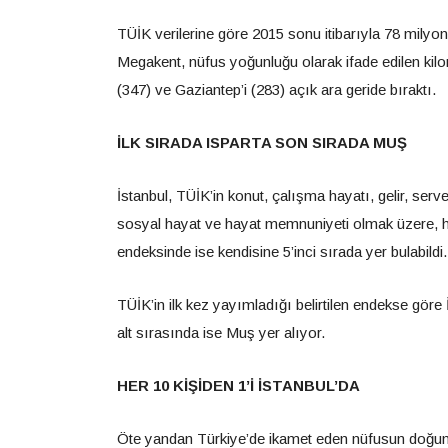
TÜİK verilerine göre 2015 sonu itibarıyla 78 milyo
Megakent, nüfus yoğunluğu olarak ifade edilen kilo
(347) ve Gaziantep’i (283) açık ara geride bıraktı.
İLK SIRADA ISPARTA SON SIRADA MUŞ
İstanbul, TÜİK’in konut, çalışma hayatı, gelir, servet
sosyal hayat ve hayat memnuniyeti olmak üzere, h
endeksinde ise kendisine 5’inci sırada yer bulabildi.
TÜİK’in ilk kez yayımladığı belirtilen endekse göre
alt sırasında ise Muş yer alıyor.
HER 10 KİŞİDEN 1’İ İSTANBUL’DA
Öte yandan Türkiye’de ikamet eden nüfusun doğum y