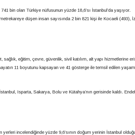
n 741 bin olan Türkiye nüfusunun yüzde 18,6’sı İstanbul’da yaşıyor.
metrekareye düşen insan sayısında 2 bin 821 kişi ile Kocaeli (493), İ
, sağlık, eğitim, çevre, güvenlik, sivil katılım, alt yapı hizmetlerine er
ayatın 11 boyutunu kapsayan ve 41 gösterge ile temsil edilen yaşam
 İstanbul, Isparta, Sakarya, Bolu ve Kütahya’nın gerisinde kaldı. Ende
erleri incelendiğinde yüzde 9,6’sının doğum yerinin İstanbul olduğ