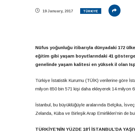
TÜRKIYE
19 January, 2017
Nüfus yoğunluğu itibarıyla dünyadaki 172 ülked
eğitim gibi yaşam boyutlarındaki 41 gösterge
genelinde yaşam kalitesi en yüksek il olan Is
Türkiye İstatistik Kurumu (TÜİK) verilerine göre İsta
milyon 850 bin 571 kişi daha ekleyerek 14 milyon 6
İstanbul, bu büyüklüğüyle aralarında Belçika, İsveç
Zelanda, Küba ve Birleşik Arap Emirlikleri’nin de bu
TÜRKİYE’NİN YÜZDE 18’İ İSTANBUL’DA YAŞ