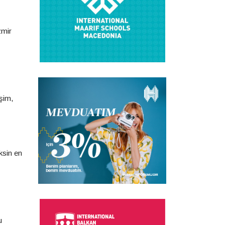
zmir
işim,
ksin en
u