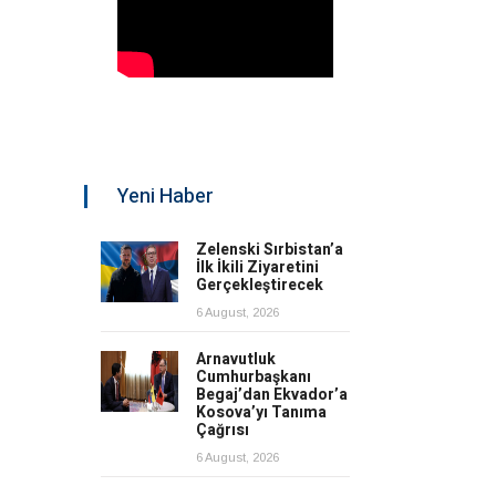
Yeni Haber
Zelenski Sırbistan’a
İlk İkili Ziyaretini
Gerçekleştirecek
6 August, 2026
Arnavutluk
Cumhurbaşkanı
Begaj’dan Ekvador’a
Kosova’yı Tanıma
Çağrısı
6 August, 2026