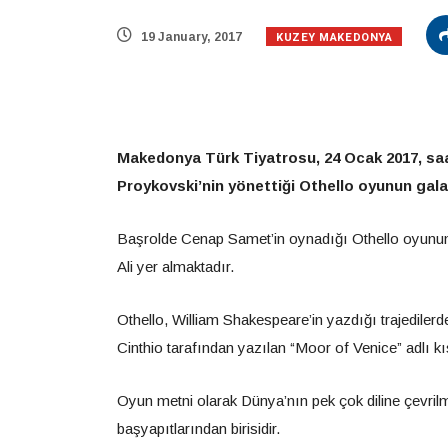
KUZEY MAKEDONYA
19 January, 2017
Makedonya Türk Tiyatrosu, 24 Ocak 2017, saa
Proykovski’nin yönettiği Othello oyunun gala
Başrolde Cenap Samet’in oynadığı Othello oyunun
Ali yer almaktadır.
Othello, William Shakespeare’in yazdığı trajediler
Cinthio tarafından yazılan “Moor of Venice” adlı k
Oyun metni olarak Dünya’nın pek çok diline çevrilm
başyapıtlarından birisidir.