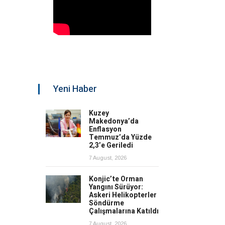
Yeni Haber
Kuzey
Makedonya’da
Enflasyon
Temmuz’da Yüzde
2,3’e Geriledi
7 August, 2026
Konjic’te Orman
Yangını Sürüyor:
Askeri Helikopterler
Söndürme
Çalışmalarına Katıldı
7 August, 2026