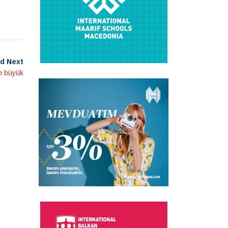
d Next
n büyük