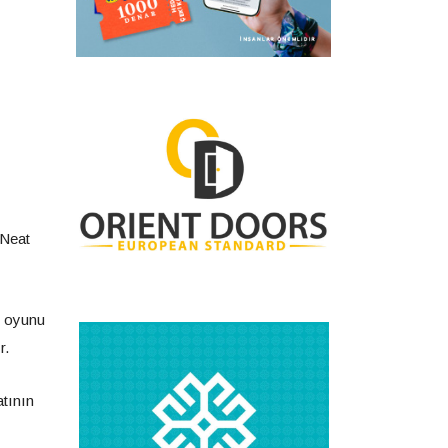
 Neat
u oyunu
r.
atının