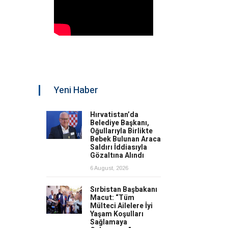
Yeni Haber
Hırvatistan’da
Belediye Başkanı,
Oğullarıyla Birlikte
Bebek Bulunan Araca
Saldırı İddiasıyla
Gözaltına Alındı
6 August, 2026
Sırbistan Başbakanı
Macut: “Tüm
Mülteci Ailelere İyi
Yaşam Koşulları
Sağlamaya