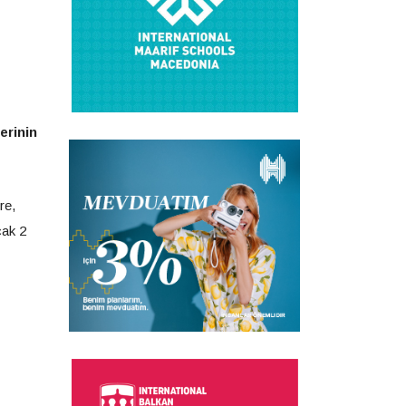
erinin
re,
cak 2