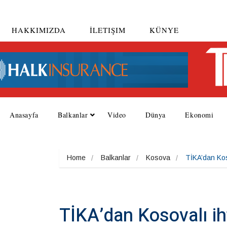
HAKKIMIZDA
İLETIŞIM
KÜNYE
Anasayfa
Balkanlar
Video
Dünya
Ekonomi
Home
Balkanlar
Kosova
TİKA’dan Koso
TİKA’dan Kosovalı ih