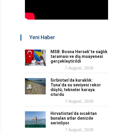
Yeni Haber
MSB: Bosna Hersek’te sağlık
taraması ve diş muayenesi
gerçekleştirildi
7 August, 2026
Sırbistan’da kuraklık:
Tuna’da su seviyesi rekor
düştü, tekneler karaya
oturdu
7 August, 2026
Hırvatistan’da sıcaktan
bunalan atlar denizde
serinliyor
7 August, 2026