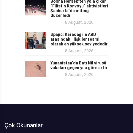
Bosna Hersek’ten yola çıkan
“Filistin Konvoyu” aktivistleri
Şanlıurfa’da miting
düzenledi
8 August, 2026
Spajic: Karadağ ile ABD
arasındaki ilişkiler resmi
olarak en yüksek seviyededir
8 August, 2026
Yunanistan’da Batı Nil virüsü
vakaları geçen yıla göre arttı
8 August, 2026
Çok Okunanlar