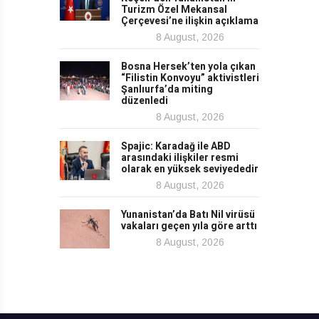
Turizm Özel Mekansal
Çerçevesi’ne ilişkin açıklama
8 August, 2026
Bosna Hersek’ten yola çıkan
“Filistin Konvoyu” aktivistleri
Şanlıurfa’da miting
düzenledi
8 August, 2026
Spajic: Karadağ ile ABD
arasındaki ilişkiler resmi
olarak en yüksek seviyededir
8 August, 2026
Yunanistan’da Batı Nil virüsü
vakaları geçen yıla göre arttı
8 August, 2026