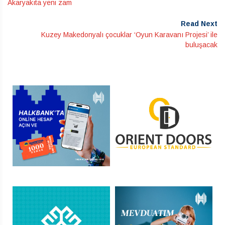
Akaryakıta yeni zam
Read Next
Kuzey Makedonyalı çocuklar ‘Oyun Karavanı Projesi’ ile
buluşacak