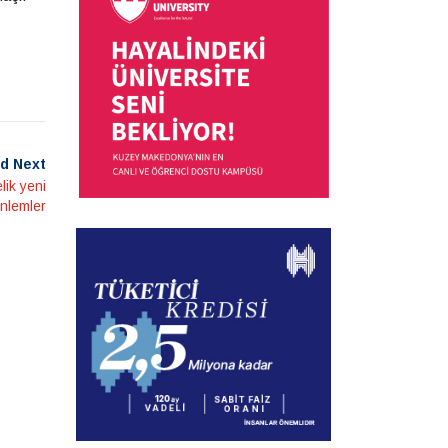
d Next
lik yeni
nlemler