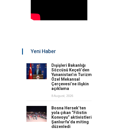
Yeni Haber
Dışişleri Bakanlığı
Sözcüsü Keçeli’den
Yunanistan’ın Turizm
Özel Mekansal
Çerçevesi’ne ilişkin
açıklama
8 August, 2026
Bosna Hersek’ten
yola çıkan “Filistin
Konvoyu” aktivistleri
Şanlıurfa’da miting
düzenledi