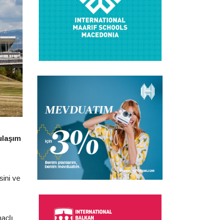
ulaşım
sini ve
maçlı