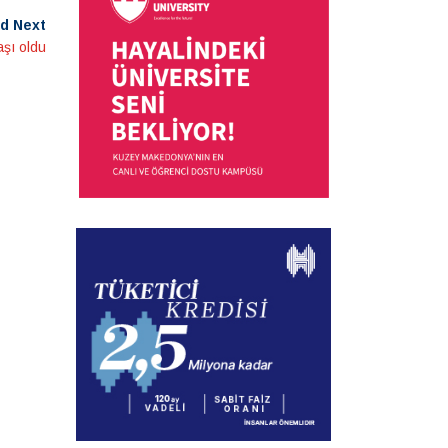
d Next
şı oldu