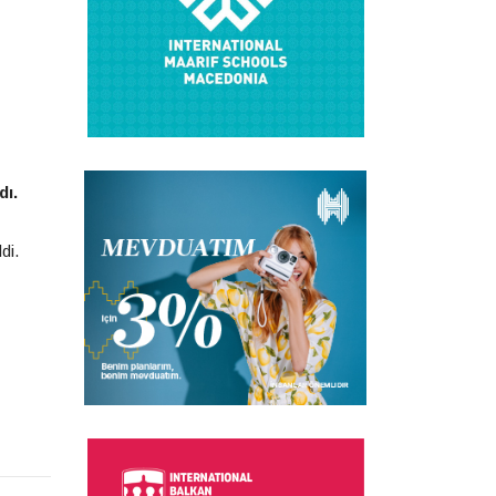
dı.
di.