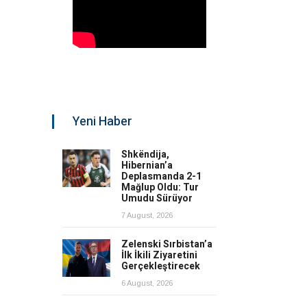
Yeni Haber
Shkëndija,
Hibernian’a
Deplasmanda 2-1
Mağlup Oldu: Tur
Umudu Sürüyor
7 August, 2026
Zelenski Sırbistan’a
İlk İkili Ziyaretini
Gerçekleştirecek
6 August, 2026