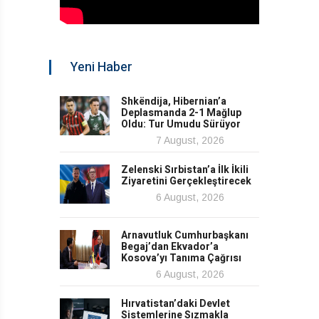
Yeni Haber
Shkëndija, Hibernian’a
Deplasmanda 2-1 Mağlup
Oldu: Tur Umudu Sürüyor
7 August, 2026
Zelenski Sırbistan’a İlk İkili
Ziyaretini Gerçekleştirecek
6 August, 2026
Arnavutluk Cumhurbaşkanı
Begaj’dan Ekvador’a
Kosova’yı Tanıma Çağrısı
6 August, 2026
Hırvatistan’daki Devlet
Sistemlerine Sızmakla