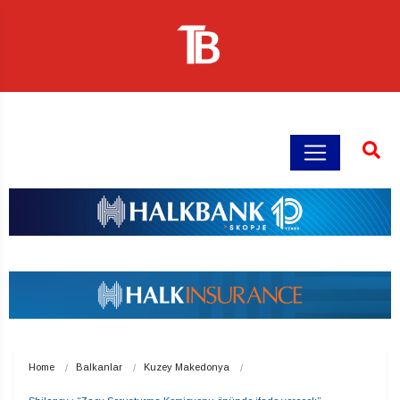
Home
Balkanlar
Kuzey Makedonya