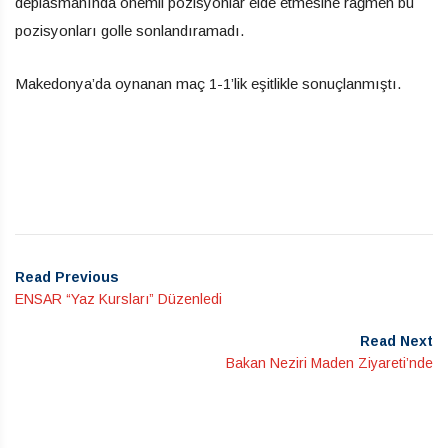
deplasmanında önemli pozisyonlar elde etmesine rağmen bu
pozisyonları golle sonlandıramadı.
Makedonya’da oynanan maç 1-1’lik eşitlikle sonuçlanmıştı.
Read Previous
ENSAR “Yaz Kursları” Düzenledi
Read Next
Bakan Neziri Maden Ziyareti’nde