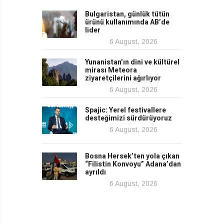
Bulgaristan, günlük tütün
ürünü kullanımında AB’de
lider
6 August, 2026
Yunanistan’ın dini ve kültürel
mirası Meteora
ziyaretçilerini ağırlıyor
6 August, 2026
Spajic: Yerel festivallere
desteğimizi sürdürüyoruz
6 August, 2026
Bosna Hersek’ten yola çıkan
“Filistin Konvoyu” Adana’dan
ayrıldı
6 August, 2026