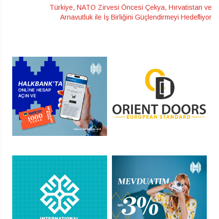
Türkiye, NATO Zirvesi Öncesi Çekya, Hırvatistan ve
Arnavutluk ile İş Birliğini Güçlendirmeyi Hedefliyor