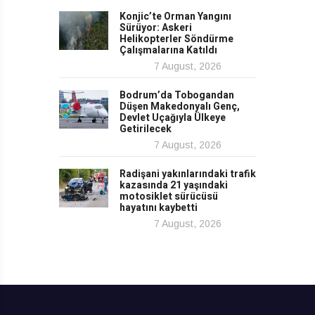
Konjic’te Orman Yangını
Sürüyor: Askeri
Helikopterler Söndürme
Çalışmalarına Katıldı
7 August, 2026
Bodrum’da Tobogandan
Düşen Makedonyalı Genç,
Devlet Uçağıyla Ülkeye
Getirilecek
7 August, 2026
Radişani yakınlarındaki trafik
kazasında 21 yaşındaki
motosiklet sürücüsü
hayatını kaybetti
7 August, 2026