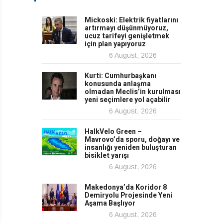
Mickoski: Elektrik fiyatlarını
artırmayı düşünmüyoruz,
ucuz tarifeyi genişletmek
için plan yapıyoruz
6 August, 2026
Kurti: Cumhurbaşkanı
konusunda anlaşma
olmadan Meclis’in kurulması
yeni seçimlere yol açabilir
6 August, 2026
HalkVelo Green –
Mavrovo’da sporu, doğayı ve
insanlığı yeniden buluşturan
bisiklet yarışı
6 August, 2026
Makedonya’da Koridor 8
Demiryolu Projesinde Yeni
Aşama Başlıyor
6 August, 2026