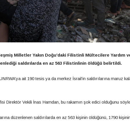
leşmiş Milletler Yakın Doğu’daki Filistinli Mültecilere Yardım v
ediği saldırılarda en az 563 Filistinlinin öldüğü belirtildi.
RWA’ya ait 190 tesis ya da merkez İsrail’in saldırılarına maruz kal
si Direktör Vekili İnas Hamdan, bu rakamın şok edici olduğunu söyle
a düzenlenen saldırılarda en az 563 kişinin öldüğünü, 1790 kişini