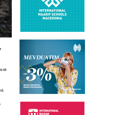
e
arak
di.
n