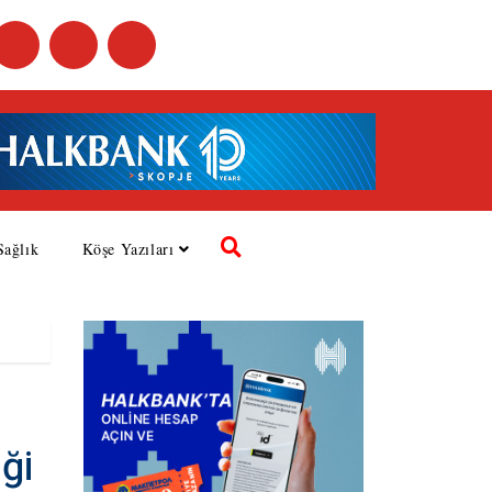
Sağlık
Köşe Yazıları
ği