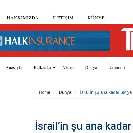
HAKKIMIZDA
İLETIŞIM
KÜNYE
Anasayfa
Balkanlar
Video
Dünya
Ekonomi
Home
Dünya
İsrail’in şu ana kadar BM’ye
İsrail’in şu ana kada