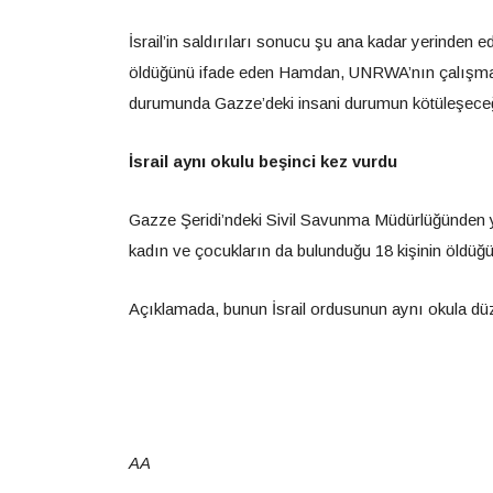
İsrail’in saldırıları sonucu şu ana kadar yerinden
öldüğünü ifade eden Hamdan, UNRWA’nın çalışmala
durumunda Gazze’deki insani durumun kötüleşeceğ
İsrail aynı okulu beşinci kez vurdu
Gazze Şeridi’ndeki Sivil Savunma Müdürlüğünden y
kadın ve çocukların da bulunduğu 18 kişinin öldüğü, 1
Açıklamada, bunun İsrail ordusunun aynı okula düzen
AA