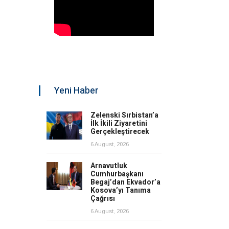
Yeni Haber
Zelenski Sırbistan’a
İlk İkili Ziyaretini
Gerçekleştirecek
6 August, 2026
Arnavutluk
Cumhurbaşkanı
Begaj’dan Ekvador’a
Kosova’yı Tanıma
Çağrısı
6 August, 2026