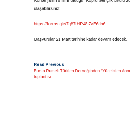
Kontenjanın sınırlı olduğu “Köprü Gençlik Okulu 2
ulaşabilirsiniz:
https://forms.gle/7q87tHP45i7vE6dn6
Başvurular 21 Mart tarihine kadar devam edecek.
Read Previous
Bursa Rumeli Türkleri Derneği’nden “Yücelcileri An
toplantısı