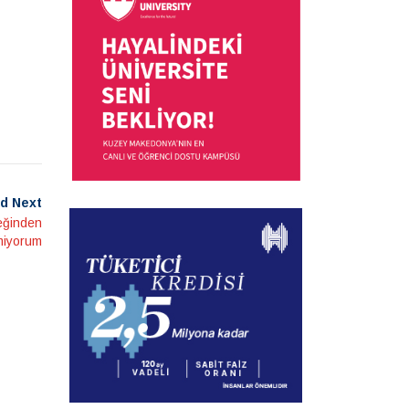
d Next
eğinden
emiyorum