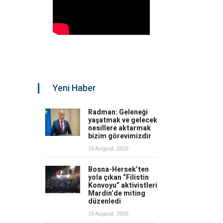
Yeni Haber
Radman: Geleneği
yaşatmak ve gelecek
nesillere aktarmak
bizim görevimizdir
10 August, 2026
Bosna-Hersek’ten
yola çıkan “Filistin
Konvoyu” aktivistleri
Mardin’de miting
düzenledi
10 August, 2026