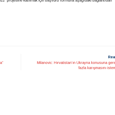
022” projesine katılmak için başvuru formuna aşağıdaki bağlantıdan
Rea
ma”
Milanovic: Hırvatistan’ın Ukrayna konusuna ger
fazla karışmasını ist