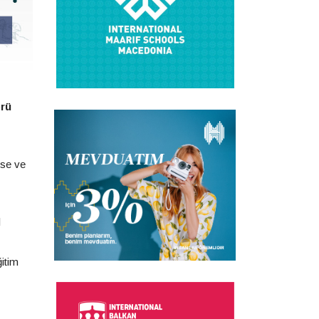
prü
ise ve
l
itim