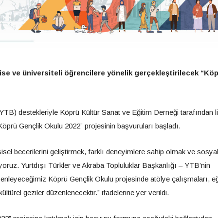
se ve üniversiteli öğrencilere yönelik gerçekleştirilecek “Kö
(YTB) destekleriyle Köprü Kültür Sanat ve Eğitim Derneği tarafından l
 “Köprü Gençlik Okulu 2022” projesinin başvuruları başladı.
sel becerilerini geliştirmek, farklı deneyimlere sahip olmak ve sosya
iyoruz. Yurtdışı Türkler ve Akraba Topluluklar Başkanlığı – YTB’nin
enleyeceğimiz Köprü Gençlik Okulu projesinde atölye çalışmaları, eğ
kültürel geziler düzenlenecektir.” ifadelerine yer verildi.