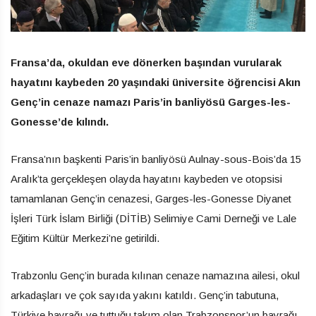
Fransa’da, okuldan eve dönerken başından vurularak
hayatını kaybeden 20 yaşındaki üniversite öğrencisi Akın
Genç’in cenaze namazı Paris’in banliyösü Garges-les-
Gonesse’de kılındı.
Fransa’nın başkenti Paris’in banliyösü Aulnay-sous-Bois’da 15
Aralık’ta gerçekleşen olayda hayatını kaybeden ve otopsisi
tamamlanan Genç’in cenazesi, Garges-les-Gonesse Diyanet
İşleri Türk İslam Birliği (DİTİB) Selimiye Cami Derneği ve Lale
Eğitim Kültür Merkezi’ne getirildi.
Trabzonlu Genç’in burada kılınan cenaze namazına ailesi, okul
arkadaşları ve çok sayıda yakını katıldı. Genç’in tabutuna,
Türkiye bayrağı ve tuttuğu takım olan Trabzonspor’un bayrağı