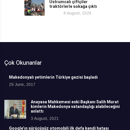
Ustrumcalı çiftçiler
traktörlerle sokağa çıktı
8 August, 2026
Çok Okunanlar
Makedonyalı yetimlerin Türkiye gezisi başladı
29 June, 2017
Anayasa Mahkemesi eski Başkanı Salih Murat
kimlerin Makedonya vatandaşlığı alabileceğini
anlattı
3 August, 2021
Google’ın sürücüsüz otomobili ilk defa kendi hatası