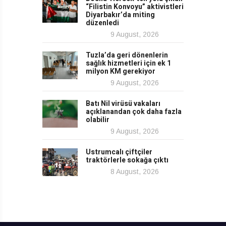
“Filistin Konvoyu” aktivistleri
Diyarbakır’da miting
düzenledi
9 August, 2026
Tuzla’da geri dönenlerin
sağlık hizmetleri için ek 1
milyon KM gerekiyor
9 August, 2026
Batı Nil virüsü vakaları
açıklanandan çok daha fazla
olabilir
9 August, 2026
Ustrumcalı çiftçiler
traktörlerle sokağa çıktı
8 August, 2026