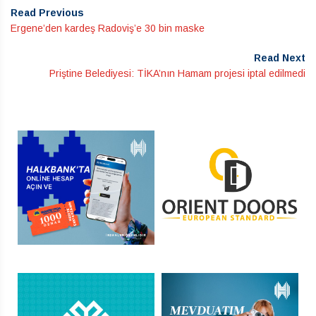
Read Previous
Ergene’den kardeş Radoviş’e 30 bin maske
Read Next
Priştine Belediyesi: TİKA’nın Hamam projesi iptal edilmedi