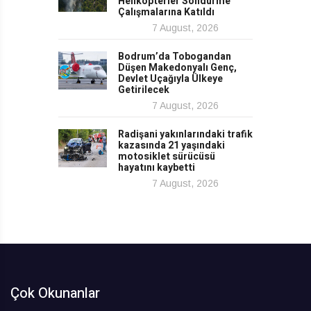
Helikopterler Söndürme
Çalışmalarına Katıldı
7 August, 2026
Bodrum’da Tobogandan
Düşen Makedonyalı Genç,
Devlet Uçağıyla Ülkeye
Getirilecek
7 August, 2026
Radişani yakınlarındaki trafik
kazasında 21 yaşındaki
motosiklet sürücüsü
hayatını kaybetti
7 August, 2026
Çok Okunanlar