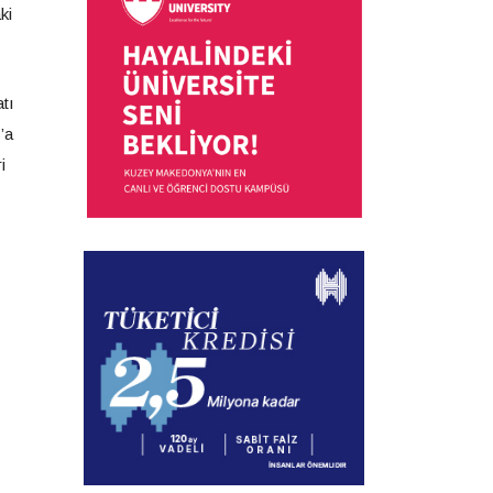
ki
tı
’a
i