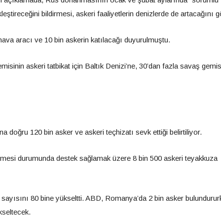
leştireceğini bildirmesi, askeri faaliyetlerin denizlerde de artacağını g
hava aracı ve 10 bin askerin katılacağı duyurulmuştu.
nin askeri tatbikat için Baltık Denizi’ne, 30’dan fazla savaş gemisi
oğru 120 bin asker ve askeri teçhizatı sevk ettiği belirtiliyor.
lmesi durumunda destek sağlamak üzere 8 bin 500 askeri teyakkuza
r sayısını 80 bine yükseltti. ABD, Romanya’da 2 bin asker bulunduru
kseltecek.