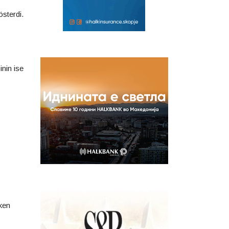
österdi.
nin ise
rken