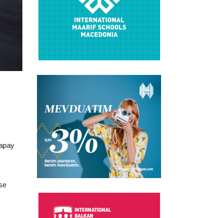
yapay
ise