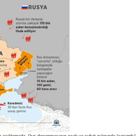
 açıklamada, Rus donanmasının ocak ve şubat aylarında “sorumlu”