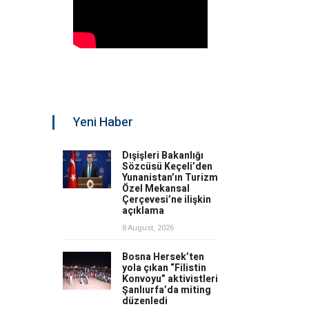
Yeni Haber
Dışişleri Bakanlığı
Sözcüsü Keçeli’den
Yunanistan’ın Turizm
Özel Mekansal
Çerçevesi’ne ilişkin
açıklama
8 August, 2026
Bosna Hersek’ten
yola çıkan “Filistin
Konvoyu” aktivistleri
Şanlıurfa’da miting
düzenledi