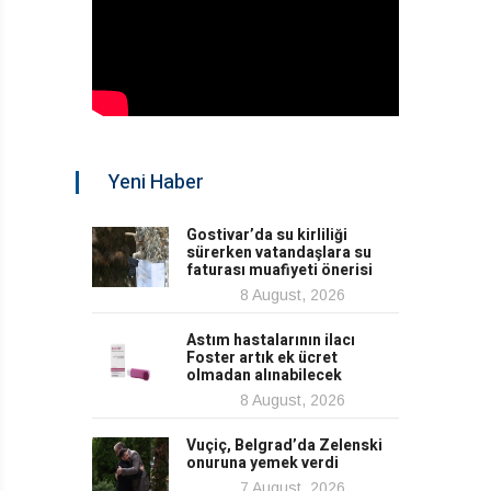
Yeni Haber
Gostivar’da su kirliliği
sürerken vatandaşlara su
faturası muafiyeti önerisi
8 August, 2026
Astım hastalarının ilacı
Foster artık ek ücret
olmadan alınabilecek
8 August, 2026
Vuçiç, Belgrad’da Zelenski
onuruna yemek verdi
7 August, 2026