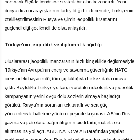
sarsacak ölçüde kendisine stratejik bir alan kazandırdı. Yeni
dünya düzeni arayışlarının tartışıldığı bir dönemde, Türkiye’nin
ötekileştirilmesinin Rusya ve Çin’in jeopolitik fırsatlarını
güçlendirdiği gecikmeli de olsa anlaşıldı.
Türkiye’nin jeopolitik ve diplomatik ağırlığı
Uluslararası jeopolitik manzaranın hızlı bir şekilde değişmesiyle
Türkiye’nin Avrupa’nın enerji ve savunma güvenliği ile NATO
içerisindeki hayati rolü, tüm çıplaklığıyla bir kez daha ortaya
çıktı. Böylelikle Türkiye’ye karşı yürütülen ideolojik ve jeopolitik
kampanyanın yerini övgü dolu sözlerin almaya başladığı
görüldü. Rusya’nın sorunları tek taraflı ve sert güç
yöntemleriyle halletme yöntemi peşinde koşması, AB’nin Rus
gazına ve petrolüne bağımlılığının ciddi tartışmalarla ele
alınmasına yol açtı. ABD, NATO ve AB tarafından yapılan
açıklamalar, Avrupa’nın Rus fosil yakıtlarından en hızlı şekilde