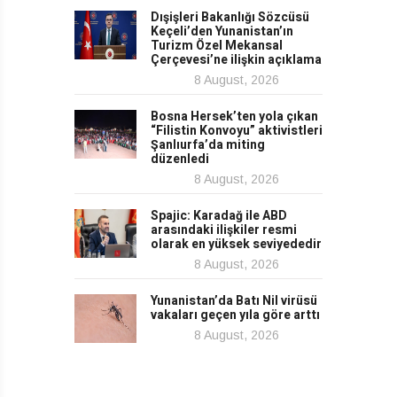
Dışişleri Bakanlığı Sözcüsü
Keçeli’den Yunanistan’ın
Turizm Özel Mekansal
Çerçevesi’ne ilişkin açıklama
8 August, 2026
Bosna Hersek’ten yola çıkan
“Filistin Konvoyu” aktivistleri
Şanlıurfa’da miting
düzenledi
8 August, 2026
Spajic: Karadağ ile ABD
arasındaki ilişkiler resmi
olarak en yüksek seviyededir
8 August, 2026
Yunanistan’da Batı Nil virüsü
vakaları geçen yıla göre arttı
8 August, 2026