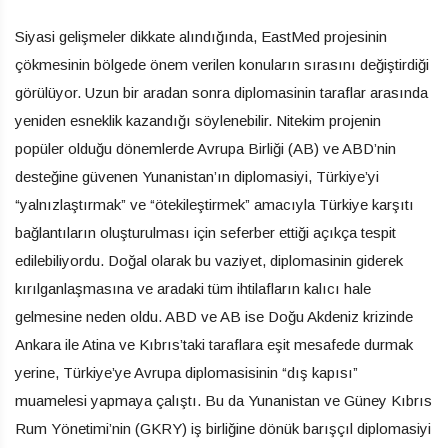
Siyasi gelişmeler dikkate alındığında, EastMed projesinin
çökmesinin bölgede önem verilen konuların sırasını değiştirdiği
görülüyor. Uzun bir aradan sonra diplomasinin taraflar arasında
yeniden esneklik kazandığı söylenebilir. Nitekim projenin
popüler olduğu dönemlerde Avrupa Birliği (AB) ve ABD’nin
desteğine güvenen Yunanistan’ın diplomasiyi, Türkiye’yi
“yalnızlaştırmak” ve “ötekileştirmek” amacıyla Türkiye karşıtı
bağlantıların oluşturulması için seferber ettiği açıkça tespit
edilebiliyordu. Doğal olarak bu vaziyet, diplomasinin giderek
kırılganlaşmasına ve aradaki tüm ihtilafların kalıcı hale
gelmesine neden oldu. ABD ve AB ise Doğu Akdeniz krizinde
Ankara ile Atina ve Kıbrıs’taki taraflara eşit mesafede durmak
yerine, Türkiye’ye Avrupa diplomasisinin “dış kapısı”
muamelesi yapmaya çalıştı. Bu da Yunanistan ve Güney Kıbrıs
Rum Yönetimi’nin (GKRY) iş birliğine dönük barışçıl diplomasiyi