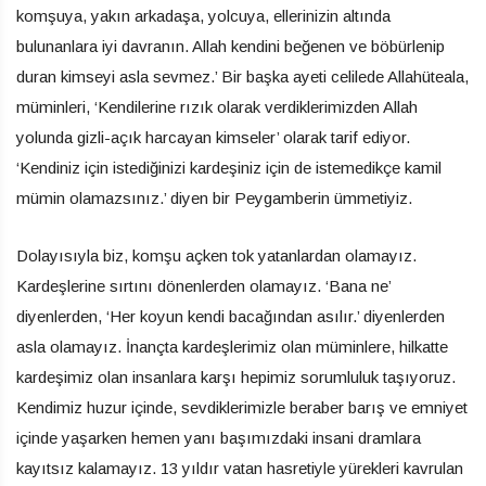
komşuya, yakın arkadaşa, yolcuya, ellerinizin altında
bulunanlara iyi davranın. Allah kendini beğenen ve böbürlenip
duran kimseyi asla sevmez.’ Bir başka ayeti celilede Allahüteala,
müminleri, ‘Kendilerine rızık olarak verdiklerimizden Allah
yolunda gizli-açık harcayan kimseler’ olarak tarif ediyor.
‘Kendiniz için istediğinizi kardeşiniz için de istemedikçe kamil
mümin olamazsınız.’ diyen bir Peygamberin ümmetiyiz.
Dolayısıyla biz, komşu açken tok yatanlardan olamayız.
Kardeşlerine sırtını dönenlerden olamayız. ‘Bana ne’
diyenlerden, ‘Her koyun kendi bacağından asılır.’ diyenlerden
asla olamayız. İnançta kardeşlerimiz olan müminlere, hilkatte
kardeşimiz olan insanlara karşı hepimiz sorumluluk taşıyoruz.
Kendimiz huzur içinde, sevdiklerimizle beraber barış ve emniyet
içinde yaşarken hemen yanı başımızdaki insani dramlara
kayıtsız kalamayız. 13 yıldır vatan hasretiyle yürekleri kavrulan