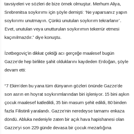
tavsiyeleri ve sözleri de bize örnek olmuştur. Merhum Aliya,
Srebrenitsa soykırımı için şöyle demişti: ‘Ne yaparsanız yapın
soykırımı unutmayın. Çünkü unutulan soykırım tekrarlanır’.
Evet, unutulan veya unutturulan soykırımın tekerrür etmesi
kaçınılmazdır.” diye konuştu.
İzetbegoviç’in dikkat çektiği acı gerçeğe maalesef bugün
Gazze’de hep birlikte şahit olduklarını kaydeden Erdoğan, şöyle
devam etti:
“7 Ekim’den bu yana tüm dünyanın gözleri önünde Gazze’de
son asrın en hoyrat soykırımlarından biri işleniyor. 15 bini aşkın
çocuk maalesef katledildi, 35 bin masum şehit edildi, 80 binden
fazla Filistinli yaralandı. Gazze’nin neredeyse tamamı enkaza
döndü. Abluka nedeniyle zaten bir açık hava hapishanesi olan
Gazze’yi son 229 günde devasa bir çocuk mezarlığına