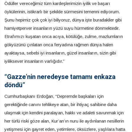
Ödüller vereceğimiz tüm kardeşlerimizin iyilik ve başarı
öykülerinin, istikrarlı bir şekilde sürmesini temenni ediyorum.
Şunu hepimiz çok çok iyi biliyoruz, dünya işte buradakiler gibi
hamiyetperver insanların yüzü suyu hürmetine dönmektedir.
Etrafımızı kuşatan onca acıya, kötülüğe, zulme, mazlumların
gökyüzünü çınlatan onca feryadına rağmen dünya halen
ayaktaysa, sebebi iyi insanların, güzel insanların, sizin gibi
iyiliksever insanların varlığıdır.”
“Gazze’nin neredeyse tamamı enkaza
döndü”
Cumhurbaşkanı Erdoğan, “Depremde başkaları için
gerektiğinde canını tehlikeye atan, bir ihtiyaç sahibine daha
ulaşmak için kendini paralayan, hakkı ve adaleti savunmak için
her türlü riski göze alan, Kur’an’ın nuru ile aydınlanan nesillerin
yetişmesi için gayret eden, yetimlere, öksüzlere, yaşlılara hatta