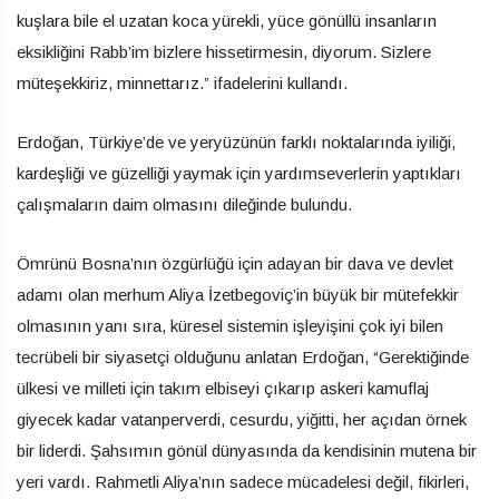
kuşlara bile el uzatan koca yürekli, yüce gönüllü insanların
eksikliğini Rabb’im bizlere hissetirmesin, diyorum. Sizlere
müteşekkiriz, minnettarız.” ifadelerini kullandı.
Erdoğan, Türkiye’de ve yeryüzünün farklı noktalarında iyiliği,
kardeşliği ve güzelliği yaymak için yardımseverlerin yaptıkları
çalışmaların daim olmasını dileğinde bulundu.
Ömrünü Bosna’nın özgürlüğü için adayan bir dava ve devlet
adamı olan merhum Aliya İzetbegoviç’in büyük bir mütefekkir
olmasının yanı sıra, küresel sistemin işleyişini çok iyi bilen
tecrübeli bir siyasetçi olduğunu anlatan Erdoğan, “Gerektiğinde
ülkesi ve milleti için takım elbiseyi çıkarıp askeri kamuflaj
giyecek kadar vatanperverdi, cesurdu, yiğitti, her açıdan örnek
bir liderdi. Şahsımın gönül dünyasında da kendisinin mutena bir
yeri vardı. Rahmetli Aliya’nın sadece mücadelesi değil, fikirleri,