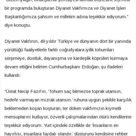
bir programda buluşturan Diyanet Vakfımıza ve Diyanet İşleri
Başkanlığımıza şahsım ve milletim adına teşekkür ediyorum.”
diye konuştu.
Diyanet Vakfının, 49 yıldır Türkiye ve dünyanın dört bir yanında
yürüttüğü faaliyetlerle farklı coğrafyalara iyilik tohumları
serpmeye, dostluk, dayanışma ve kardeşlik köprüleri kurmaya
devam ettiğini belirten Cumhurbaşkanı Erdoğan, şu ifadeleri
kullandı:
“Üstat Necip Fazıl’ın, ‘Tohum saç bitmezse toprak utansın,
hedefe varmayan mızrak utansın.’ ruhuna uygun şekilde karşılık
beklemeden koşan koşturan, ter döken vakfımızın kıymetli
mensuplarını kutluyor, özverili çalışmalarından ötürü kendilerine
teşekkür ediyorum. Yurt içindeki özellikle de ‘İnsanların en
hayırlısı, insanlara faydalı olandır.’ düsturunu kendisine rehber