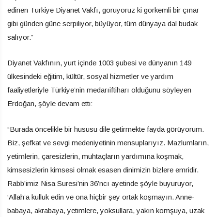
edinen Türkiye Diyanet Vakfı, görüyoruz ki görkemli bir çınar
gibi günden güne serpiliyor, büyüyor, tüm dünyaya dal budak
salıyor.”
Diyanet Vakfının, yurt içinde 1003 şubesi ve dünyanın 149
ülkesindeki eğitim, kültür, sosyal hizmetler ve yardım
faaliyetleriyle Türkiye’nin medarıiftiharı olduğunu söyleyen
Erdoğan, şöyle devam etti:
“Burada öncelikle bir hususu dile getirmekte fayda görüyorum.
Biz, şefkat ve sevgi medeniyetinin mensuplarıyız. Mazlumların,
yetimlerin, çaresizlerin, muhtaçların yardımına koşmak,
kimsesizlerin kimsesi olmak esasen dinimizin bizlere emridir.
Rabb’imiz Nisa Suresi’nin 36’ncı ayetinde şöyle buyuruyor,
‘Allah’a kulluk edin ve ona hiçbir şey ortak koşmayın. Anne-
babaya, akrabaya, yetimlere, yoksullara, yakın komşuya, uzak