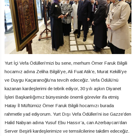
Yurt İçi Vefa Ödülleri’mizi bu sene, merhum Ömer Faruk Bilgili
hocamız adına Zeliha Bilgili’ye, Ali Fuat Atik’e, Murat Kekilli’ye
ve Duygu Kaçaranoğlu’na tevcih edeceğiz. Vefa Ödülü’nü
kazanan kardeşlerimi de tebrik ediyor, 30 yılı aşkın Diyanet
İşleri Başkanlığımız bünyesinde önemli görevler ifa etmiş
Hatay İl Müftümüz Ömer Faruk Bilgili hocamızı burada
rahmetle yad ediyorum. Yurt Dışı Vefa Ödülleri’ni ise Gazze’den
Halid Nabyan adına Yusuf Ebu Hassır’a, can Azerbaycan’dan
Server Beşirli kardeşlerimize ve temsilcilerine takdim edeceğiz.