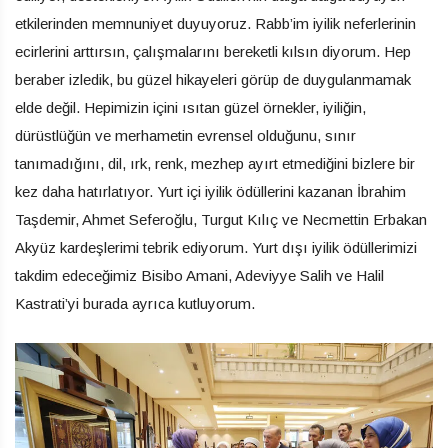
etkilerinden memnuniyet duyuyoruz. Rabb’im iyilik neferlerinin
ecirlerini arttırsın, çalışmalarını bereketli kılsın diyorum. Hep
beraber izledik, bu güzel hikayeleri görüp de duygulanmamak
elde değil. Hepimizin içini ısıtan güzel örnekler, iyiliğin,
dürüstlüğün ve merhametin evrensel olduğunu, sınır
tanımadığını, dil, ırk, renk, mezhep ayırt etmediğini bizlere bir
kez daha hatırlatıyor. Yurt içi iyilik ödüllerini kazanan İbrahim
Taşdemir, Ahmet Seferoğlu, Turgut Kılıç ve Necmettin Erbakan
Akyüz kardeşlerimi tebrik ediyorum. Yurt dışı iyilik ödüllerimizi
takdim edeceğimiz Bisibo Amani, Adeviyye Salih ve Halil
Kastrati’yi burada ayrıca kutluyorum.