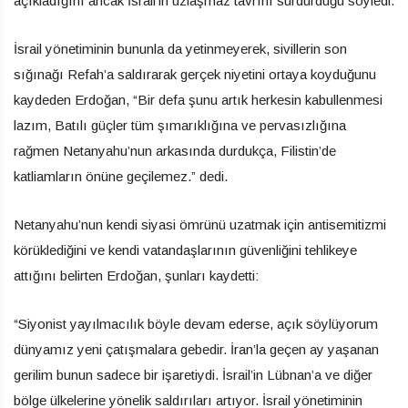
açıkladığını ancak İsrail’in uzlaşmaz tavrını sürdürdüğü söyledi.
İsrail yönetiminin bununla da yetinmeyerek, sivillerin son
sığınağı Refah’a saldırarak gerçek niyetini ortaya koyduğunu
kaydeden Erdoğan, “Bir defa şunu artık herkesin kabullenmesi
lazım, Batılı güçler tüm şımarıklığına ve pervasızlığına
rağmen Netanyahu’nun arkasında durdukça, Filistin’de
katliamların önüne geçilemez.” dedi.
Netanyahu’nun kendi siyasi ömrünü uzatmak için antisemitizmi
körüklediğini ve kendi vatandaşlarının güvenliğini tehlikeye
attığını belirten Erdoğan, şunları kaydetti:
“Siyonist yayılmacılık böyle devam ederse, açık söylüyorum
dünyamız yeni çatışmalara gebedir. İran’la geçen ay yaşanan
gerilim bunun sadece bir işaretiydi. İsrail’in Lübnan’a ve diğer
bölge ülkelerine yönelik saldırıları artıyor. İsrail yönetiminin