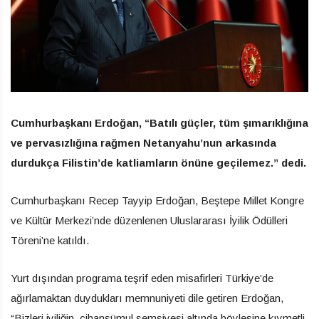
Cumhurbaşkanı Erdoğan, “Batılı güçler, tüm şımarıklığına
ve pervasızlığına rağmen Netanyahu’nun arkasında
durdukça Filistin’de katliamların önüne geçilemez.” dedi.
Cumhurbaşkanı Recep Tayyip Erdoğan, Beştepe Millet Kongre
ve Kültür Merkezi’nde düzenlenen Uluslararası İyilik Ödülleri
Töreni’ne katıldı.
Yurt dışından programa teşrif eden misafirleri Türkiye’de
ağırlamaktan duydukları memnuniyeti dile getiren Erdoğan,
“Bizleri iyiliğin, cihanşümul şemsiyesi altında böylesine kıymetli