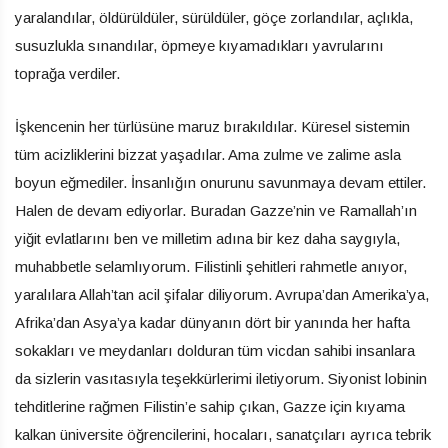
yaralandılar, öldürüldüler, sürüldüler, göçe zorlandılar, açlıkla,
susuzlukla sınandılar, öpmeye kıyamadıkları yavrularını
toprağa verdiler.
İşkencenin her türlüsüne maruz bırakıldılar. Küresel sistemin
tüm acizliklerini bizzat yaşadılar. Ama zulme ve zalime asla
boyun eğmediler. İnsanlığın onurunu savunmaya devam ettiler.
Halen de devam ediyorlar. Buradan Gazze’nin ve Ramallah’ın
yiğit evlatlarını ben ve milletim adına bir kez daha saygıyla,
muhabbetle selamlıyorum. Filistinli şehitleri rahmetle anıyor,
yaralılara Allah’tan acil şifalar diliyorum. Avrupa’dan Amerika’ya,
Afrika’dan Asya’ya kadar dünyanın dört bir yanında her hafta
sokakları ve meydanları dolduran tüm vicdan sahibi insanlara
da sizlerin vasıtasıyla teşekkürlerimi iletiyorum. Siyonist lobinin
tehditlerine rağmen Filistin’e sahip çıkan, Gazze için kıyama
kalkan üniversite öğrencilerini, hocaları, sanatçıları ayrıca tebrik