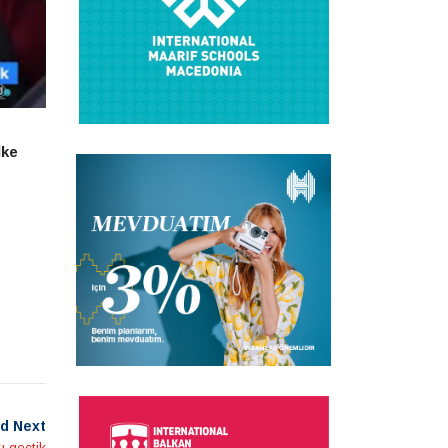
lke
d Next