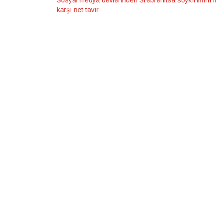
Sosyal medya devlerinden Srebrenitsa soykırımını i
karşı net tavır