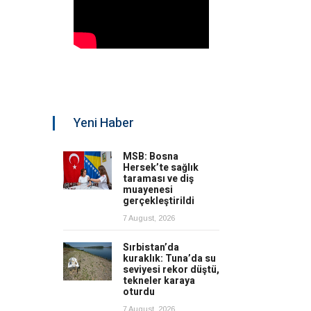
Yeni Haber
MSB: Bosna
Hersek’te sağlık
taraması ve diş
muayenesi
gerçekleştirildi
7 August, 2026
Sırbistan’da
kuraklık: Tuna’da su
seviyesi rekor düştü,
tekneler karaya
oturdu
7 August, 2026