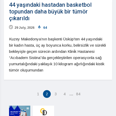
44 yaşındaki hastadan basketbol
topundan daha büyük bir tümör
çıkarıldı
29 July, 2026
64
Kuzey Makedonya’nın başkenti Üsküp’ten 44 yaşındaki
bir kadın hasta, üç ay boyunca korku, belirsizlik ve sürekli
bekleyişle geçen sürecin ardından Klini̇k Hastanesi
“Acıbadem Sistina”da gerçekleştirilen operasyonla sağ
yumurtalığındaki yaklaşık 10 kilogram ağırlığındaki kistik
tümör oluşumundan
…
1
2
3
4
84