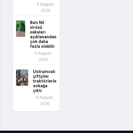
9 August,
2026
Batı Nil
virüsü
vakaları
açıklanandan
çok daha
fazla olabilir
9 August,
2026
Ustrumcalı
çiftçiler
traktörlerle
sokağa
çıktı
8 August,
2026