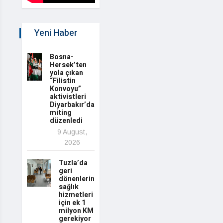
Yeni Haber
Bosna-
Hersek’ten
yola çıkan
“Filistin
Konvoyu”
aktivistleri
Diyarbakır’da
miting
düzenledi
9 August,
2026
Tuzla’da
geri
dönenlerin
sağlık
hizmetleri
için ek 1
milyon KM
gerekiyor