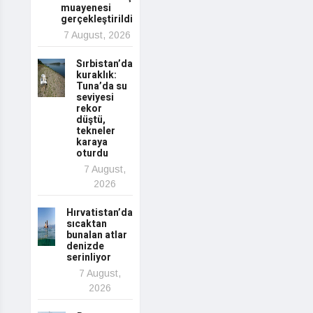
muayenesi
gerçekleştirildi
7 August, 2026
Sırbistan’da
kuraklık:
Tuna’da su
seviyesi
rekor
düştü,
tekneler
karaya
oturdu
7 August,
2026
Hırvatistan’da
sıcaktan
bunalan atlar
denizde
serinliyor
7 August,
2026