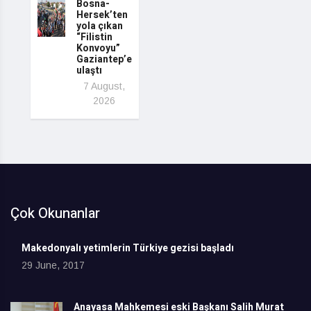
Bosna-
Hersek’ten
yola çıkan
“Filistin
Konvoyu”
Gaziantep’e
ulaştı
7 August,
2026
Çok Okunanlar
Makedonyalı yetimlerin Türkiye gezisi başladı
29 June, 2017
Anayasa Mahkemesi eski Başkanı Salih Murat