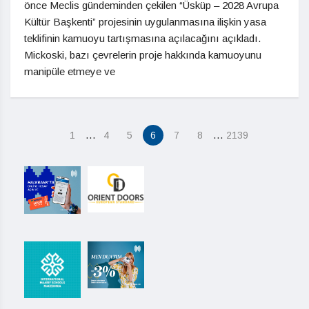
önce Meclis gündeminden çekilen “Üsküp – 2028 Avrupa
Kültür Başkenti” projesinin uygulanmasına ilişkin yasa
teklifinin kamuoyu tartışmasına açılacağını açıkladı.
Mickoski, bazı çevrelerin proje hakkında kamuoyunu
manipüle etmeye ve
…
…
1
4
5
6
7
8
2139