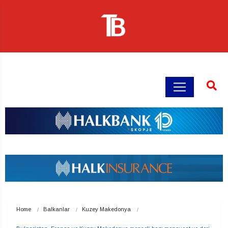
Home
Balkanlar
Kuzey Makedonya