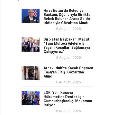
Hırvatistan’da Belediye
Başkanı, Oğullarıyla Birlikte
Bebek Bulunan Araca Saldırı
İddiasıyla Gözaltına Alındı
6 August, 2026
Sırbistan Başbakanı Macut:
“Tüm Mülteci Ailelere İyi
Yaşam Koşulları Sağlamaya
Çalışıyoruz”
6 August, 2026
Arnavutluk’ta Kaçak Göçmen
Taşıyan 3 Kişi Gözaltına
Alındı
6 August, 2026
LDK, Yeni Kosova
Hükümetine Destek İçin
Cumhurbaşkanlığı Makamını
İstiyor
6 August, 2026