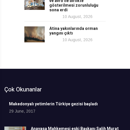
ve avro ile birlikte
gösterilmesi zorunluluğu
sona erdi
10 August, 2026
Atina yakınlarında orman
yangını çıktı
10 August, 2026
Çok Okunanlar
Makedonyalı yetimlerin Türkiye gezisi başladı
29 June, 2017
Anayasa Mahkemesi eski Başkanı Salih Murat