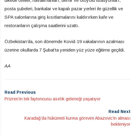
ülkede oteller, havalimanları, demir ve otoyolu istasyonları,
posta şubeleri, bankalar ve kapalı pazar yerleri ile güzellik ve
SPA salonlarına giriş kısıtlamalarını kaldırırken kafe ve
restoranların çalışma saatlerini uzattı.
Özbekistan’da, son dönemde Kovid-19 vakalarının azalması
üzerine okullarda 7 Şubat’ta yeniden yüz yüze eğitime geçildi.
AA
Read Previous
Prizren’in tek faytoncusu asırlık geleneği yaşatıyor
Read Next
Karadağ’da hükümeti kurma görevini Abazovic’in alması
bekleniyor