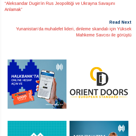
“Aleksandar Dugin’in Rus Jeopolitiği ve Ukrayna Savaşını
Anlamak”
Read Next
Yunanistan’da muhalefet lideri, dinleme skandalı için Yüksek
Mahkeme Savcısı ile görüştü