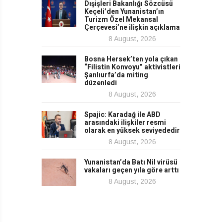
Dışişleri Bakanlığı Sözcüsü
Keçeli’den Yunanistan’ın
Turizm Özel Mekansal
Çerçevesi’ne ilişkin açıklama
8 August, 2026
Bosna Hersek’ten yola çıkan
“Filistin Konvoyu” aktivistleri
Şanlıurfa’da miting
düzenledi
8 August, 2026
Spajic: Karadağ ile ABD
arasındaki ilişkiler resmi
olarak en yüksek seviyededir
8 August, 2026
Yunanistan’da Batı Nil virüsü
vakaları geçen yıla göre arttı
8 August, 2026