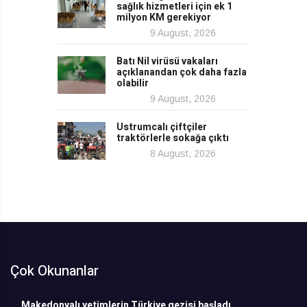
sağlık hizmetleri için ek 1
milyon KM gerekiyor
9 August, 2026
Batı Nil virüsü vakaları
açıklanandan çok daha fazla
olabilir
9 August, 2026
Ustrumcalı çiftçiler
traktörlerle sokağa çıktı
8 August, 2026
Çok Okunanlar
Makedonyalı yetimlerin Türkiye gezisi başladı