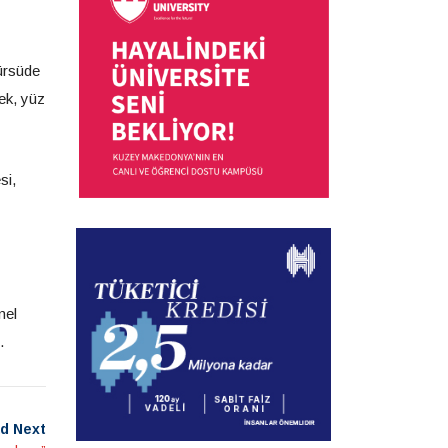
ürsüde
ek, yüz
si,
nel
.
d Next