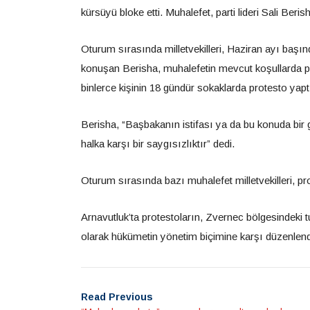
kürsüyü bloke etti. Muhalefet, parti lideri Sali Beri
Oturum sırasında milletvekilleri, Haziran ayı baş
konuşan Berisha, muhalefetin mevcut koşullarda pa
binlerce kişinin 18 gündür sokaklarda protesto yaptı
Berisha, “Başbakanın istifası ya da bu konuda b
halka karşı bir saygısızlıktır” dedi.
Oturum sırasında bazı muhalefet milletvekilleri, pr
Arnavutluk’ta protestoların, Zvernec bölgesindeki 
olarak hükümetin yönetim biçimine karşı düzenlendiğ
Read Previous