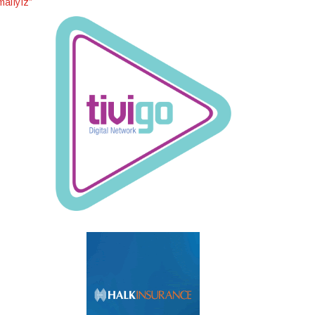
malıyız”