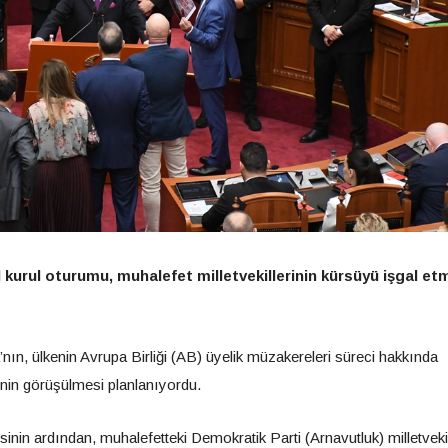
urul oturumu, muhalefet milletvekillerinin kürsüyü işgal et
ın, ülkenin Avrupa Birliği (AB) üyelik müzakereleri süreci hakkında
erinin görüşülmesi planlanıyordu.
in ardından, muhalefetteki Demokratik Parti (Arnavutluk) milletvekil