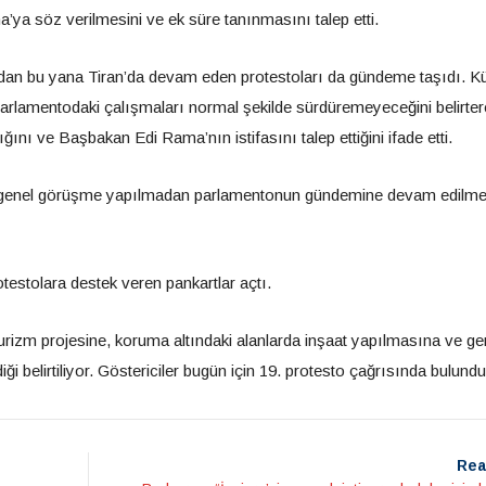
sha’ya söz verilmesini ve ek süre tanınmasını talep etti.
ından bu yana Tiran’da devam eden protestoları da gündeme taşıdı. K
rlamentodaki çalışmaları normal şekilde sürdüremeyeceğini belirter
ğını ve Başbakan Edi Rama’nın istifasını talep ettiğini ifade etti.
ir genel görüşme yapılmadan parlamentonun gündemine devam edilme
otestolara destek veren pankartlar açtı.
turizm projesine, koruma altındaki alanlarda inşaat yapılmasına ve ge
i belirtiliyor. Göstericiler bugün için 19. protesto çağrısında bulundu
Rea