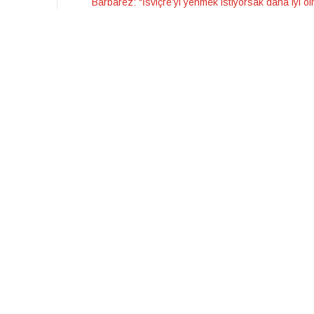
Barbarez: “İsviçre’yi yenmek istiyorsak daha iyi ol