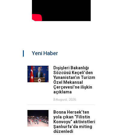
Yeni Haber
Dışişleri Bakanlığı
Sözcüsü Keçeli’den
Yunanistan’ın Turizm
Özel Mekansal
Çerçevesi’ne ilişkin
açıklama
8 August, 2026
Bosna Hersek’ten
yola çıkan “Filistin
Konvoyu” aktivistleri
Şanlıurfa’da miting
düzenledi