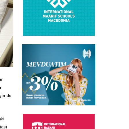
ar
ı
çin de
ki
tası