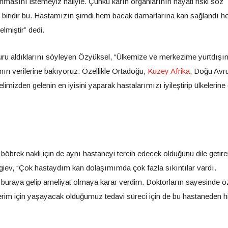
anmasını istemeyiz haliyle. Çünkü karın organlarının hayati riski söz
 biridir bu. Hastamızın şimdi hem bacak damarlarına kan sağlandı 
elmiştir” dedi.
vuru aldıklarını söyleyen Özyüksel, “Ülkemize ve merkezime yurtdışı
ın verilerine bakıyoruz. Özellikle Ortadoğu,
Kuzey Afrika
, Doğu Avr
limizden gelenin en iyisini yaparak hastalarımızı iyileştirip ülkelerine 
brek nakli için de aynı hastaneyi tercih edecek olduğunu dile getir
orgiev, “Çok hastaydım kan dolaşımımda çok fazla sıkıntılar vardı.
uraya gelip ameliyat olmaya karar verdim. Doktorların sayesinde öze
erim için yaşayacak olduğumuz tedavi süreci için de bu hastaneden 