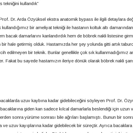
 tekniğini kullandık”
n Prof. Dr. Arda Özyüksel ekstra anatomik bypass ile ilgili detaylara değ
 kullandığımız bir ameliyat tekniği ile hastanın koltuk altı damarında
m bacak damarlarını kanlandırdık hem de böbrek nakli listesine girm
bir hale getirmiş olduk. Hastamızda her şey yolunda gitti artık tabur
cih edilmeyen bir teknik. Bunlar genellikle çok sık kullanmadığımız 
 Fakat bu sayede hastamızın ileriye dönük olarak böbrek nakli şan
bacaklarda uzuv kaybına kadar gidebileceğini söyleyen Prof. Dr. Özy
 bacaklarına giden kan sadece kılcal damarlarla beslendiği için uzun
 yerden sonra yürüme sonrası bile ağrıları başlamıştı. Bunun bir sonr
a ve uzuv kayıplarına kadar gidebilecek bir süreçtir. Ayrıca bacaklara