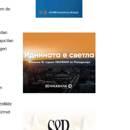
hem de
ndan
upa’dan
geri
en
llikle
hizmet