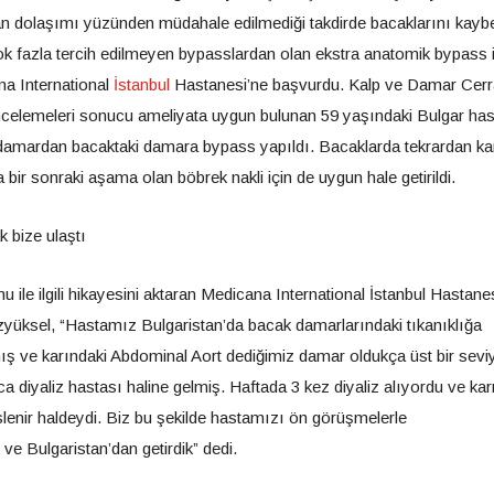
 dolaşımı yüzünden müdahale edilmediği takdirde bacaklarını kay
 çok fazla tercih edilmeyen bypasslardan olan ekstra anatomik bypass i
na International
İstanbul
Hastanesi’ne başvurdu. Kalp ve Damar Cerr
ncelemeleri sonucu ameliyata uygun bulunan 59 yaşındaki Bulgar ha
n damardan bacaktaki damara bypass yapıldı. Bacaklarda tekrardan k
ir sonraki aşama olan böbrek nakli için de uygun hale getirildi.
k bize ulaştı
ile ilgili hikayesini aktaran Medicana International İstanbul Hastane
üksel, “Hastamız Bulgaristan’da bacak damarlarındaki tıkanıklığa
ılmış ve karındaki Abdominal Aort dediğimiz damar oldukça üst bir sev
 diyaliz hastası haline gelmiş. Haftada 3 kez diyaliz alıyordu ve kar
slenir haldeydi. Biz bu şekilde hastamızı ön görüşmelerle
e Bulgaristan’dan getirdik” dedi.