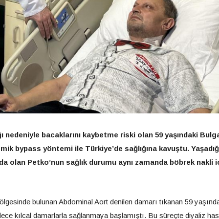
ı nedeniyle bacaklarını kaybetme riski olan 59 yaşındaki Bulg
omik bypass yöntemi ile Türkiye’de sağlığına kavuştu. Yaşadığ
ı da olan Petko’nun sağlık durumu aynı zamanda böbrek nakli i
 bölgesinde bulunan Abdominal Aort denilen damarı tıkanan 59 yaşında
ece kılcal damarlarla sağlanmaya başlamıştı. Bu süreçte diyaliz has