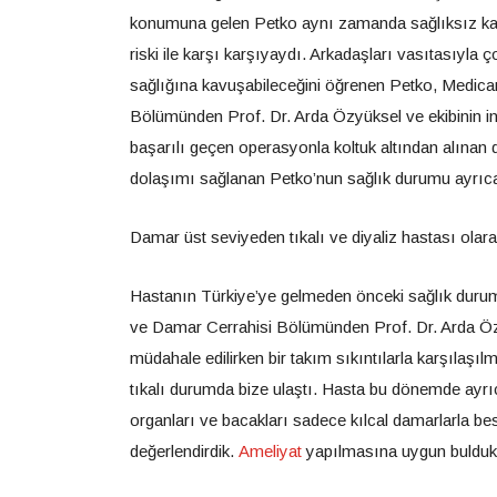
konumuna gelen Petko aynı zamanda sağlıksız kan
riski ile karşı karşıyaydı. Arkadaşları vasıtasıyla
sağlığına kavuşabileceğini öğrenen Petko, Medica
Bölümünden Prof. Dr. Arda Özyüksel ve ekibinin i
başarılı geçen operasyonla koltuk altından alına
dolaşımı sağlanan Petko’nun sağlık durumu ayrıca b
Damar üst seviyeden tıkalı ve diyaliz hastası olara
Hastanın Türkiye’ye gelmeden önceki sağlık durumu 
ve Damar Cerrahisi Bölümünden Prof. Dr. Arda Özy
müdahale edilirken bir takım sıkıntılarla karşılaş
tıkalı durumda bize ulaştı. Hasta bu dönemde ayrıca
organları ve bacakları sadece kılcal damarlarla be
değerlendirdik.
Ameliyat
yapılmasına uygun bulduk v