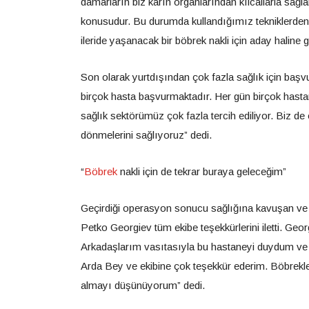
damarların biz karın organlarından kılcallarla sağl
konusudur. Bu durumda kullandığımız tekniklerden
ileride yaşanacak bir böbrek nakli için aday haline g
Son olarak yurtdışından çok fazla sağlık için baş
birçok hasta başvurmaktadır. Her gün birçok hastan
sağlık sektörümüz çok fazla tercih ediliyor. Biz de e
dönmelerini sağlıyoruz” dedi.
“
Böbrek
nakli için de tekrar buraya geleceğim”
Geçirdiği operasyon sonucu sağlığına kavuşan ve bö
Petko Georgiev tüm ekibe teşekkürlerini iletti. Ge
Arkadaşlarım vasıtasıyla bu hastaneyi duydum ve b
Arda Bey ve ekibine çok teşekkür ederim. Böbrekl
almayı düşünüyorum” dedi.