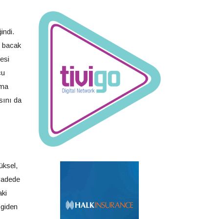
indi.
n bacak
esi
cu
ama
sını da
üksel,
 vadede
aki
 giden