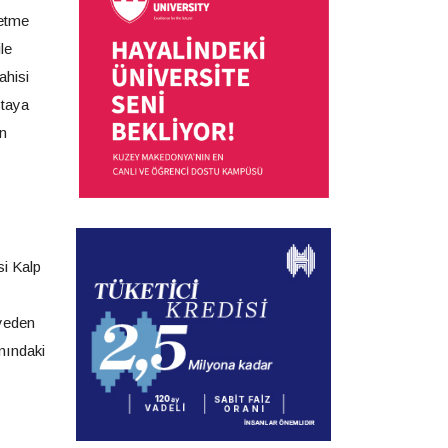
betme
le
ahisi
staya
an
si Kalp
iyeden
nındaki