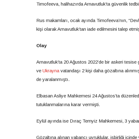
Timofeeva, halihazırda Arnavutluk’ta güvenlik tedb
Rus makamları, ocak ayında Timofeeva’nın, “Devlet 
kişi olarak Arnavutluk’tan iade edilmesini talep etmiş
Olay
Arnavutluk’ta 20 Ağustos 2022’de bir askeri tesise
ve
Ukrayna
vatandaşı 2 kişi daha gözaltına alınmış,
de yaralanmıştı.
Elbasan Asliye Mahkemesi 24 Ağustos’ta düzenlediği
tutuklanmalarına karar vermişti.
Eylül ayında ise Dıraç Temyiz Mahkemesi, 3 yabanc
Gözaltına alınan yabancı uyruklular, işbirliği içinde 