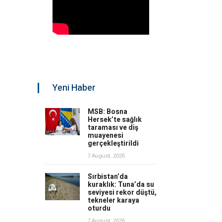
Yeni Haber
MSB: Bosna
Hersek’te sağlık
taraması ve diş
muayenesi
gerçekleştirildi
7 August, 2026
Sırbistan’da
kuraklık: Tuna’da su
seviyesi rekor düştü,
tekneler karaya
oturdu
7 August, 2026