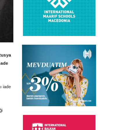
 Rusya
iade
ı iade
ği