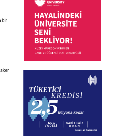
 bir
asker