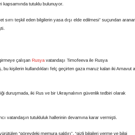
iri kapsamında tutuklu bulunuyor.
sırrı teşkil eden bilgilerin yasa dışı elde edilmesi” suçundan aranan
ti.
 girmeye çalışan
Rusya
vatandaşı Timofeeva ile Rusya
 bu kişilerin kullandıkları felç geçirten gaza maruz kalan iki Arnavut 
 duruşmada, iki Rus ve bir Ukraynalının güvenlik tedbiri olarak
ı vatandaşın tutukluluk hallerinin devamına karar vermişti.
yürütülen “görevdeki memura saldırı”, “gizli bilgileri verme ve bilgi