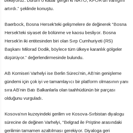
bekliyoruz. Durum o kadar gergin ki NATO, KFOR’un varlığını
artırdı.” şeklinde konuştu.
Baerbock, Bosna Hersek’teki gelişmelere de değinerek “Bosna
Hersek’teki siyaset de bölünme ve kaosu besliyor. Bosna
Hersek’in iki entitesinden biri olan Sırp Cumhuriyeti (RS)
Başkanı Milorad Dodik, böylece tüm ülkeye karanlık gölgeler
düşürüyor.” değerlendirmesinde bulundu.
AB Komiseri Varhelyi ise Berlin Süreci’nin, AB’nin genişleme
gündemi için çok iyi ve tamamlayıcı bir platform olmasının yanı
sıra AB’nin Batı Balkanlarla olan taahhüdünün bir parçası
olduğunu vurguladı.
Kosova’nın kuzeyindeki gerilim ve Kosova-Sırbistan diyalogu
sürecine de değinen Varhelyi, “Belgrad ile Priştine arasındaki
gerilimin tamamen azaltılması gerekiyor. Diyaloga geri